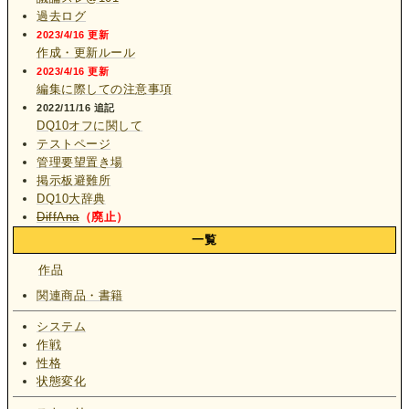
過去ログ
2023/4/16 更新
作成・更新ルール
2023/4/16 更新
編集に際しての注意事項
2022/11/16 追記
DQ10オフに関して
テストページ
管理要望置き場
掲示板避難所
DQ10大辞典
DiffAna
（廃止）
一覧
作品
関連商品・書籍
システム
作戦
性格
状態変化