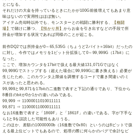
とになる。
それだけの大金を持っているときにたかが100G前後増えてもあまり意
味はないので実用性はほぼ無い。
アイテム売却時以外でも、モンスターとの戦闘に勝利する、
【格闘
場】
で賭けに勝つ、
【預かり所】
からお金を引き出すなどの手段で所
持金が増加する状況であれば同様のことが起こる。
前作DQ2では所持金が0～65,535G（ちょうど2バイト=16bit）だったの
に対し、今作ではメモリを1ビット分拡張して0～99,999G（17bit）に
なった。
ここで、増加カウンタを17bitで扱える最大値131,071Gではなく
99,999Gでストップする（超えた場合に99,999Gに書き換える）必要が
生じたため、このカウンタ上限値を調整するコードで書き間違いのミ
スがあったと思われる。
99,999と99,871を17bitの二進数で表すと下記の通りであり、下位から
8番目のbitが0か1かの違いのみである。
99,999 ⇒ 11000011010011111
99,871 ⇒ 11000011000011111
なお16進数で表すと「1869F」と「1861F」の違いである。字が下手な
ら1と9を誤読した可能性もありうる。
このほか、差額の10000000b（16進数で0x80）というのは8ビットで扱
える最上位ビットでもあるので、処理の際に何らかのバグで余計なビ