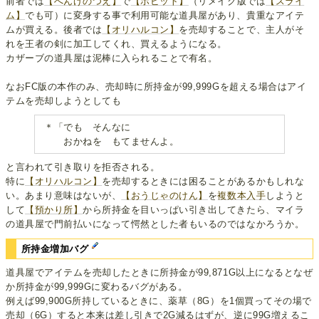
前者では
【へんげのつえ】
で
【ホビット】
（リメイク版では
【スライ
ム】
でも可）に変身する事で利用可能な道具屋があり、貴重なアイテ
ムが買える。後者では
【オリハルコン】
を売却することで、主人がそ
れを王者の剣に加工してくれ、買えるようになる。
カザーブの道具屋は泥棒に入られることで有名。
なおFC版の本作のみ、売却時に所持金が99,999Gを超える場合はアイ
テムを売却しようとしても
＊「でも そんなに
おかねを もてませんよ。
と言われて引き取りを拒否される。
特に
【オリハルコン】
を売却するときには困ることがあるかもしれな
い。あまり意味はないが、
【おうじゃのけん】
を
複数本入手
しようと
して
【預かり所】
から所持金を目いっぱい引き出してきたら、マイラ
の道具屋で門前払いになって愕然とした者もいるのではなかろうか。
所持金増加バグ
道具屋でアイテムを売却したときに所持金が99,871G以上になるとなぜ
か所持金が99,999Gに変わるバグがある。
例えば99,900G所持しているときに、薬草（8G）を1個買ってその場で
売却（6G）すると本来は差し引きで2G減るはずが、逆に99G増えるこ