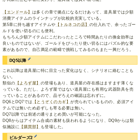
【エンドール】
は多くの章で拠点になるだけあって、道具屋では少額
消費アイテムのラインナップが比較的充実している。
第5章に持ち越すアイテムや
【トルネコの店】
の仕入れで、余ったゴー
ルドを使い切るのにも便利。
もちろん少額アイテムにこだわったところで時間あたりの換金効率は
良いものではないが、ゴールドをぴったり使い切るにはパズル的な要
素があるので、自己満足の範疇で挑戦してみるのもまた一興だろう。
DQ5以降
これ以降は道具屋に特に目立った変化はなく、シナリオに絡むことも
ない。
類似の
【よろず屋】
の登場もあり、道具屋の存在感はますます薄くな
っている。ただし、よろず屋ではない道具屋にも有用な武器防具を売
っていることがあるので、品ぞろえの確認は忘れずに。
DQ6とDQ7では
【とうぞくのカギ】
が売られているものの、必須アイ
テムでは無いため必ずしも寄る必要は無い。
DQ7以降では前述の通りまとめ買いが可能になった。
DQ8からはアイテム合成の素材も扱われるようになり、DQ9からは類
似施設に
【購買部】
も登場した。
ビルダーズ2