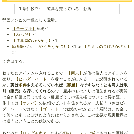
生活に役立つ 道具を売っている お店
部屋レシピの一種として登場。
【テーブル】
系統×1
【ねふだ】
×1
【道具屋のカベかけ】
×1
箱
系統
×2 or
【やくそうかざり】
×1 or
【キメラのつばさかざり】
×1
で完成する。
ねふだにアイテムを入れることで、
【商人】
が他の住人にアイテムを
売り、
【ビルダーハート】
を稼ぐことが出来る……と説明されている
が、
実は
条件
さえそろっていれば
【部屋】
内ですらなくとも商人は取
引（販売）を行ってくれる
ので、屋外のものよりは優先されるが実質
は空き部屋と同じである（部屋どうしの優先権については要検証）。
作中では
【オンバ】
の依頼でビルドを促されるが、支払うべきはビル
ダーハートではなく
【ゴールド】
ではないのかという疑問は、お金っ
て何？とすっとぼけたようにはぐらかされる。この世界が現実世界と
は違うということの伏線である。
ちなみに
【ロンダルキア】
にある
幻のローレシア城
にもコレの廃墟が