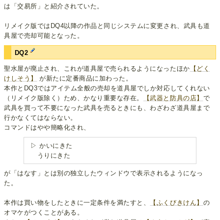
は「交易所」と紹介されていた。
リメイク版ではDQ4以降の作品と同じシステムに変更され、武具も道
具屋で売却可能となった。
DQ2
聖水屋が廃止され、これが道具屋で売られるようになったほか
【どく
けしそう】
が新たに定番商品に加わった。
本作とDQ3ではアイテム全般の売却を道具屋でしか対応してくれない
（リメイク版除く）ため、かなり重要な存在。
【武器と防具の店】
で
武具を買って不要になった武具を売るときにも、わざわざ道具屋まで
行かなくてはならない。
コマンドはやや簡略化され、
▷ かいにきた
うりにきた
が「はなす」とは別の独立したウィンドウで表示されるようになっ
た。
本作は買い物をしたときに一定条件を満たすと、
【ふくびきけん】
の
オマケがつくことがある。