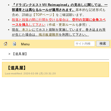
『ドラゴンクエストVII Reimagined』の見出しに関しては、一
部通常とは異なるルールが適用されます。
基本的な記述形式も
含め、詳細は
【TOPページ】
をご確認願います。
段落と段落の間に行間を空ける場合は、
空行の文頭に全角スペ
ースを挿入
して下さい
（
作成・更新ルール
も参照）。
現在、
本スレ
にてホスト規制を実施しています。巻き込まれ等
が生じた場合は、
掲示板避難所
を利用して下さい。
Menu
> 【道具屋】
【道具屋】
Last-modified: 2026-02-09 (月) 20:31:20