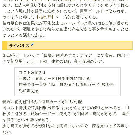
あり、住人の幻影が消える前に話しかけるとやくそうを売ってくれる
（という風に話を勝手に進める）のだが、実際ゴールドは取られず、
やくそうと称して
【枯れ草】
を一方的に渡してくる。
枯れ草自体は無限化が可能な上にムーンブルク島ではほぼ使い道がな
いのだが、宿屋と併せて彼らが空虚な存在である事を示すちょっとヒ
ヤッと来る演出である。
ライバルズ
第10弾カードパック「破壊と創造のフロンティア」にて実装。同パッ
クで新登場したカード種、建物の1枚。商人専用のレア。
コスト2/耐久3
召喚時：道具カード1枚を手札に加える
自分のターン終了時、耐久値-1し道具カード1枚を手
札に加える
普通に使えば計4枚の道具カードが回収可能。
同コスト特技で道具回収出来る｢おたからさがしの鈴｣と比べると、｢1
枚多く引ける、建物シナジーに使える｣が｢回収に時間がかかる、場所
を取る｣という違いがある。
少し時間が掛かるが便利なのは間違いないので、隙を見つけて設置し
たい。