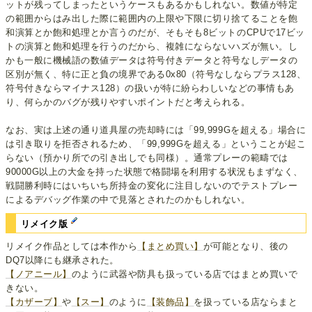
ットが残ってしまったというケースもあるかもしれない。数値が特定
の範囲からはみ出した際に範囲内の上限や下限に切り捨てることを飽
和演算とか飽和処理とか言うのだが、そもそも8ビットのCPUで17ビッ
トの演算と飽和処理を行うのだから、複雑にならないハズが無い。し
かも一般に機械語の数値データは符号付きデータと符号なしデータの
区別が無く、特に正と負の境界である0x80（符号なしならプラス128、
符号付きならマイナス128）の扱いが特に紛らわしいなどの事情もあ
り、何らかのバグが残りやすいポイントだと考えられる。
なお、実は上述の通り道具屋の売却時には「99,999Gを超える」場合に
は引き取りを拒否されるため、「99,999Gを超える」ということが起こ
らない（預かり所での引き出しでも同様）。通常プレーの範疇では
90000G以上の大金を持った状態で格闘場を利用する状況もまずなく、
戦闘勝利時にはいちいち所持金の変化に注目しないのでテストプレー
によるデバッグ作業の中で見落とされたのかもしれない。
リメイク版
リメイク作品としては本作から
【まとめ買い】
が可能となり、後の
DQ7以降にも継承された。
【ノアニール】
のように武器や防具も扱っている店ではまとめ買いで
きない。
【カザーブ】
や
【スー】
のように
【装飾品】
を扱っている店ならまと