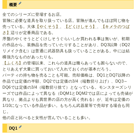
概要
全てのシリーズに登場するお店。
冒険に必要な道具を取り扱っている店。冒険が進んでもほぼ同じ物を
売っている。大体
【やくそう】
、
【どくけしそう】
、
【キメラのつば
さ】
辺りが定番商品である。
序盤のやくそうとどくけしそうぐらいしか買われる事は無いが、初期
の作品から、装飾品を売っていたりすることがあり、DQ3以降（DQ2
リメイク含む）は普通に武器防具も扱っていることがある。中には結
構強力なものがあったりも。
【ふくろ】
の登場以来、これらの道具は幾らあっても困らないので、
とりあえず大量に買っておいて入れておくのが基本だろう。
パーティの持ち物を売ることも可能。売却価格は、DQ1とDQ7以降の
作品では定価の半額、DQ2では定価の3/4（端数切り上げ）、DQ3～
DQ6では定価の3/4（端数切り捨て）となっている。モンスターズシリ
ーズでは作品によって異なる（DQM1とDQM2では店によっても売値が
異なり、拠点よりも異世界の店の方が高く売れる）が、近年は定価の
1/10になっている作品が多い。もちろん武器屋等で売却する場合も同
じ。
他の店と比べると女性が営んでいることも多い。
DQ1