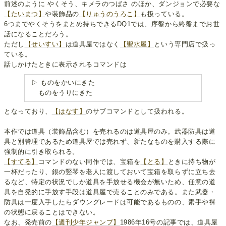
前述のように やくそう、キメラのつばさ のほか、ダンジョンで必要な
【たいまつ】
や装飾品の
【りゅうのうろこ】
も扱っている。
6つまでやくそうをまとめ持ちできるDQ1では、序盤から終盤までお世
話になることだろう。
ただし
【せいすい】
は道具屋ではなく
【聖水屋】
という専門店で扱っ
ている。
話しかけたときに表示されるコマンドは
▷ ものをかいにきた
ものをうりにきた
となっており、
【はなす】
のサブコマンドとして扱われる。
本作では道具（装飾品含む）を売れるのは道具屋のみ。武器防具は道
具と別管理であるため道具屋では売れず、新たなものを購入する際に
強制的に引き取られる。
【すてる】
コマンドのない同作では、宝箱を
【とる】
ときに持ち物が
一杯だったり、銀の竪琴を老人に渡しておいて宝箱を取らずに立ち去
るなど、特定の状況でしか道具を手放せる機会が無いため、任意の道
具を自発的に手放す手段は道具屋で売ることのみである。また武器・
防具は一度入手したらダウングレードは可能であるものの、素手や裸
の状態に戻ることはできない。
なお、発売前の
【週刊少年ジャンプ】
1986年16号の記事では、道具屋