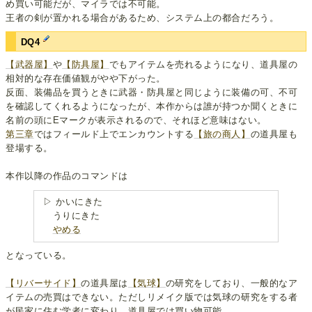
め買い可能だが、マイラでは不可能。
王者の剣が置かれる場合があるため、システム上の都合だろう。
DQ4
【武器屋】
や
【防具屋】
でもアイテムを売れるようになり、道具屋の
相対的な存在価値観がやや下がった。
反面、装備品を買うときに武器・防具屋と同じように装備の可、不可
を確認してくれるようになったが、本作からは誰が持つか聞くときに
名前の頭にEマークが表示されるので、それほど意味はない。
第三章
ではフィールド上でエンカウントする
【旅の商人】
の道具屋も
登場する。
本作以降の作品のコマンドは
▷ かいにきた
うりにきた
やめる
となっている。
【リバーサイド】
の道具屋は
【気球】
の研究をしており、一般的なア
イテムの売買はできない。ただしリメイク版では気球の研究をする者
が民家に住む学者に変わり、道具屋では買い物可能。