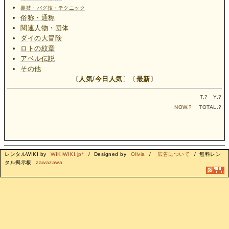
裏技・バグ技・テクニック
俗称・通称
関連人物・団体
ダイの大冒険
ロトの紋章
アベル伝説
その他
〔
人気
/
今日人気
〕〔
最新
〕
T.
?
Y.
?
NOW.
?
TOTAL.
?
レンタルWIKI by
WIKIWIKI.jp*
/ Designed by
Olivia
/
広告について
/ 無料レン
タル掲示板
zawazawa