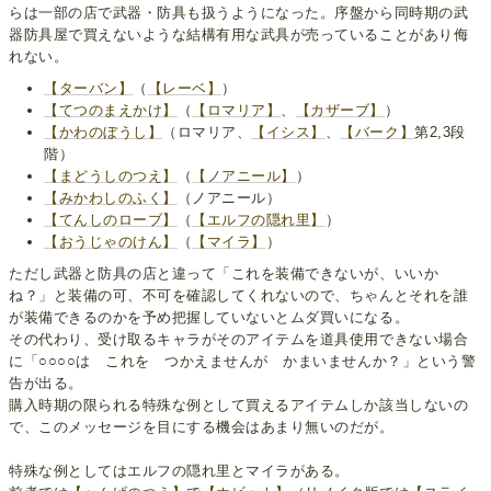
らは一部の店で武器・防具も扱うようになった。序盤から同時期の武
器防具屋で買えないような結構有用な武具が売っていることがあり侮
れない。
【ターバン】
（
【レーベ】
）
【てつのまえかけ】
（
【ロマリア】
、
【カザーブ】
）
【かわのぼうし】
（ロマリア、
【イシス】
、
【バーク】
第2,3段
階）
【まどうしのつえ】
（
【ノアニール】
）
【みかわしのふく】
（ノアニール）
【てんしのローブ】
（
【エルフの隠れ里】
）
【おうじゃのけん】
（
【マイラ】
）
ただし武器と防具の店と違って「これを装備できないが、いいか
ね？」と装備の可、不可を確認してくれないので、ちゃんとそれを誰
が装備できるのかを予め把握していないとムダ買いになる。
その代わり、受け取るキャラがそのアイテムを道具使用できない場合
に「○○○○は これを つかえませんが かまいませんか？」という警
告が出る。
購入時期の限られる特殊な例として買えるアイテムしか該当しないの
で、このメッセージを目にする機会はあまり無いのだが。
特殊な例としてはエルフの隠れ里とマイラがある。