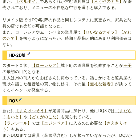
また、
【ペルポイ】
であらくれが営む道具屋は
【ろうやのカギ】
が密
売されており、メニューの不自然な空行を選ぶと購入できる。
リメイク版ではDQ4以降の作品と同じシステムに変更され、武具と防
具の店でも売却が可能となった。
また、ローレシアやムーンペタの道具屋で
【せいなるナイフ】
【かわ
のたて】
を扱うようになったが、時期と品揃え的にあまり利用価値は
ない。
HD-2D版
スタート直後、
【ローレシア】
城下町の道具屋を視察することが
王子
の最初の目的となる。
主人は男の商人からおばさんに変わっている。話しかけると道具屋の
現状を話した後普通の買い物に移り、その後
【無礼な若者】
が誂って
くるイベントが発生する。
DQ3
新たに
【まんげつそう】
が定番商品に加わり、他にDQ3では
【まだら
くもいと】
や
【どくがのこな】
も売られている。
【ランシール】
では
【エジンベア】
に入るのに必要な
【きえさりそ
う】
もある。
またDQ2までは道具（装飾品含む）しか扱っていなかったが、DQ3か