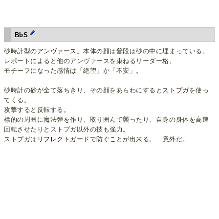
BbS
砂時計型の
アンヴァース
。本体の顔は普段は砂の中に埋まっている。
レポートによると他のアンヴァースを束ねるリーダー格。
モチーフになった感情は「絶望」か「不安」。
砂時計の砂が全て落ちきり、その顔をあらわにすると
ストプガ
を使っ
てくる。
攻撃すると反転する。
標的の周囲に魔法弾を作り、取り囲んで襲ったり、自身の身体を高速
回転させたりとストプガ以外の技も強力。
ストプガは
リフレクトガード
で防ぐことが出来る。…意外だ。