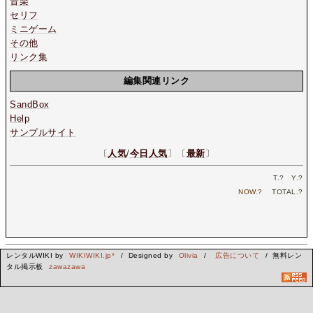
音楽
セリフ
ミニゲーム
その他
リンク集
編集関連リンク
SandBox
Help
サンプルサイト
〔
人気
/
今日人気
〕〔
最新
〕
T.
?
Y.
?
NOW.
?
TOTAL.
?
レンタルWIKI by
WIKIWIKI.jp*
/ Designed by
Olivia
/
広告について
/ 無料レン
タル掲示板
zawazawa