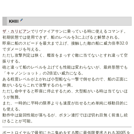
KHIII
ザ・カリビアン
でリヴァイアサンに乗っている時に使えるコマンド。
初期状態では使用できず、船のレベルを3に上げると解禁される。
即座に船のスピードを最大まで上げ、接触した敵の船に威力倍率32.0
でダメージを与える。
ただし攻撃判定は狭く、艦首をまっすぐ敵に当てないとすれ違って空
振りする。
砲と違って船のレベルを上げても性能は変わらないが、最終形態でも
「キャノンショット」の2倍近い威力になる。
ある程度レベルが上がれば小型船なら一撃で倒せるので、船の正面に
敵がいるならこれで攻撃するのも一興。
ただし命中すると即座に停止するため、大型船がいる時は当てないほ
うが無難。
また、一時的に平時の限界よりも速度が出せるため単純に移動目的に
も使える。
動作中は旋回性能が落ちるが、ボタン連打でほぼ切れ目無く前進し続
けることが可能。
ポートロイヤルで最初にカニ集めをする際に最低限要求される300匹を