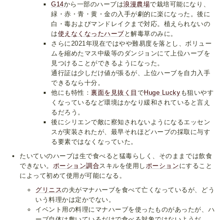
G14
から一部のハーブは
浪漫農場
で栽培可能になり、
緑・赤・青・黄・金の入手が劇的に楽になった。後に
白・毒およびマンドレイクまで対応。植えられないの
は
使えなくなったハーブ
と解毒草のみに。
さらに2021年現在ではやや難易度を落とし、ボリュー
ムを縮めたマス中級等のダンジョンにて上位ハーブを
見つけることができるようになった。
通行証は少しだけ値が張るが、上位ハーブを自力入手
できるなら十分。
他にも特性：
裏面を見抜く目
で
Huge Lucky
も狙いやす
くなっているなど環境はかなり緩和されていると言え
るだろう。
後にシリエンで敵に察知されないようになるエッセン
スが実装されたが、最早それほどハーブの採取に与す
る要素ではなくなっていた。
たいていのハーブは生で食べると猛毒らしく、そのままでは飲食
できない。
ポーション調合
スキルを使用し
ポーション
にすること
によって初めて使用が可能になる。
グリニス
の夫がマナハーブを食べて亡くなっているが、どう
いう料理かは定かでない。
イベント用の料理にマナハーブを使ったものがあったが、ハ
ーブ自体は敷いているだけで食べる対象ではないようだ。