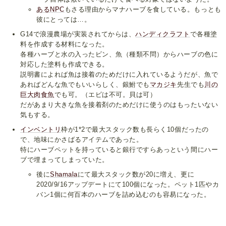
あるNPC
もさる理由からマナハーブを食している。もっとも
彼にとっては…。
G14で浪漫農場が実装されてからは、
ハンディクラフト
で各種塗
料を作成する材料になった。
各種ハーブと水の入ったビン、魚（種類不問）からハーブの色に
対応した塗料も作成できる。
説明書によれば魚は接着のためだけに入れているようだが、魚で
あればどんな魚でもいいらしく、銀鮒でも
マカジキ
先生でも
川の
巨大肉食魚
でも可。（エビは不可。貝は可）
だがあまり大きな魚を接着剤のためだけに使うのはもったいない
気もする。
インベントリ
枠が1*2で最大スタック数も長らく10個だったの
で、地味にかさばるアイテムであった。
特にハーブペットを持っていると銀行ですらあっという間にハー
ブで埋まってしまっていた。
後に
Shamala
にて最大スタック数が20に増え、更に
2020/9/16アップデートにて100個になった。ペット1匹やカ
バン1個に何百本のハーブを詰め込むのも容易になった。