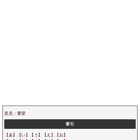
意見・要望
索引
【あ】
【い】
【う】
【え】
【お】