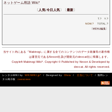
ネットゲーム用語 Wiki*
〔
人気
/
今日人気
〕〔
最新
〕
T.
?
Y.
?
NOW.
?
TOTAL.
?
〔
MENU編集
〕
当サイト内にある『Mabinogi』に属する全てのコンテンツのデータ画像等の著作権
は運営元であるNexon社及び開発元のdevcat社に帰属します。
Copyleft Mabinogi Wiki*. Copyright © Published by Nexon & Developed by
devcat. All rights reserved.
レンタルWIKI by
WIKIWIKI.jp*
/ Designed by
Olivia
/
広告について
/ 無料レン
タル掲示板
zawazawa