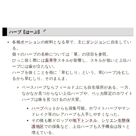
ハーブ【はーぶ】
各種
ポーション
の材料となる草で、主に
ダンジョン
に自生してい
る。
個々のハーブの名称については「
草
」の項目を参照。
ひっこ抜く際には
薬草学
スキルが影響し、スキルが低いと上位ハ
ーブには歯が立たない。
ハーブを抜くことを俗に「草むしり」という。草(ハーブ)をむし
るから草むしり。そのまんま。
ベースハーブならフィールド上にも自生場所がある。一方、
なかなか見つからない上位ハーブや、
ペッカ
限定のホワイト
ハーブは株を見つけるのが大変。
ハーブペット
からも採集可能。ホワイトハーブやマン
ドレイク等のレアハーブも入手しやすくなった。
その後も敵ドロップや
地下トンネル
、
シリエン生態保
護地区
での採集など、上位ハーブも入手機会は段々と
増えている。