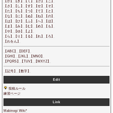
【か】
【き】
【く】
【け】
【こ】
【さ】
【し】
【す】
【せ】
【そ】
【た】
【ち】
【つ】
【て】
【と】
【な】
【に】
【ぬ】
【ね】
【の】
【は】
【ひ】
【ふ】
【へ】
【ほ】
【ま】
【み】
【む】
【め】
【も】
【や】
【ゆ】
【よ】
【ら】
【り】
【る】
【れ】
【ろ】
【わをん】
【ABC】
【DEF】
【GHI】
【JKL】
【MNO】
【PQRS】
【TUV】
【WXYZ】
【記号】
【数字】
Edit
投稿ルール
練習ページ
Link
Mabinogi Wiki*