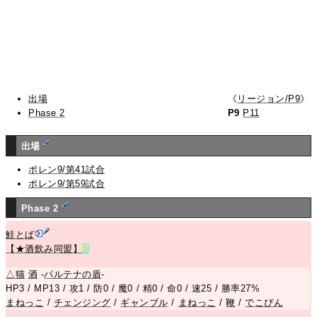
出場
《
リージョン/P9
》
Phase 2
P9
P11
出場
ポレン9/第41試合
ポレン9/第59試合
Phase 2
鮭とば
【★酒飲み同盟】
R
△
猫
酒
-
パルテナの盾
-
HP3 / MP13 / 攻1 / 防0 / 魔0 / 精0 / 命0 / 速25 / 勝率27%
まねっこ
/
チェンジング
/
ギャンブル
/
まねっこ
/
鞭
/
でこぴん