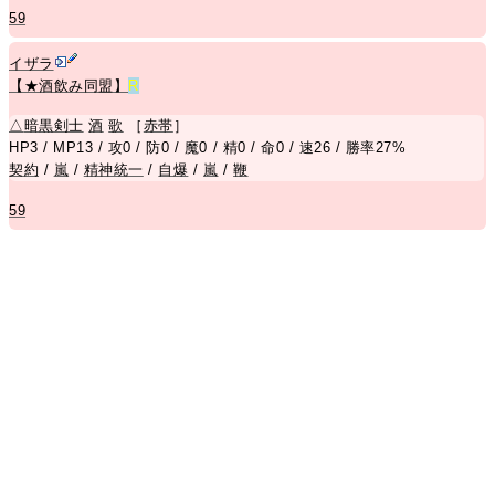
59
イザラ
【★酒飲み同盟】
R
△
暗黒剣士
酒
歌
［
赤帯
］
HP3 / MP13 / 攻0 / 防0 / 魔0 / 精0 / 命0 / 速26 / 勝率27%
契約
/
嵐
/
精神統一
/
自爆
/
嵐
/
鞭
59