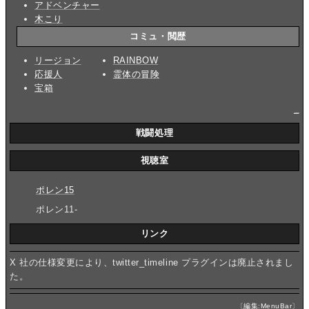
アドベンチャー
木こり
コミュ・閲歴
リージョン
RAINBOW
応援人
霊体の冒険
宝箱
_
戦闘処理
視聴室
ポレン15
ポレン11-
リンク
X 社の仕様変更により、twitter_timeline プラグインは廃止されまし
た。
〔
編集:MenuBar
〕