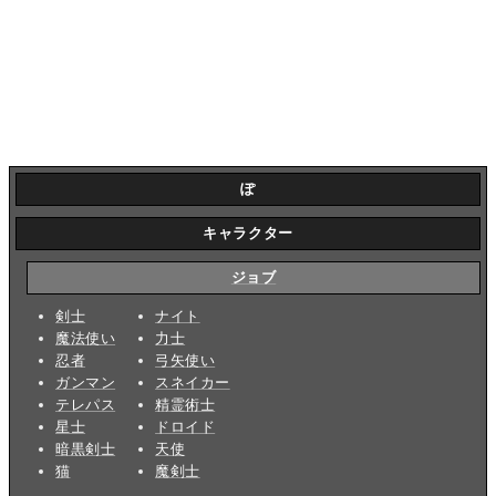
ぽ
キャラクター
ジョブ
剣士
ナイト
魔法使い
力士
忍者
弓矢使い
ガンマン
スネイカー
テレパス
精霊術士
星士
ドロイド
暗黒剣士
天使
猫
魔剣士