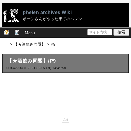
phelen archives Wiki
ポーンさんがやった果てのヘレン
Menu
>
【★酒飲み同盟】
> P9
【★酒飲み同盟】/P9
Last-modified: 2024-02-05 (月) 14:41:58