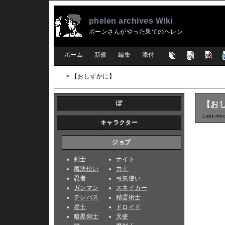
phelen archives Wiki
ポーンさんがやった果てのヘレン
[
ホーム
|
新規
|
編集
|
添付
]
> 【おしずかに】
ぽ
【お
Last-mod
キャラクター
ジョブ
剣士
ナイト
魔法使い
力士
忍者
弓矢使い
ガンマン
スネイカー
テレパス
精霊術士
星士
ドロイド
暗黒剣士
天使