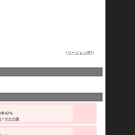
《
リージョン/P7
》
/ 勝率42%
泉
/
マナの泉