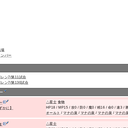
出場
メンバー
ポレン7/第11試合
ポレン7/第130試合
バー
△
星士
食物
ー
HP18 / MP15 / 攻0 / 防0 / 魔0 / 精16 / 命0 / 速3 
ずかに】
オールト
/
マナの泉
/
マナの泉
/
マナの泉
/
マナの
△
星士
ま