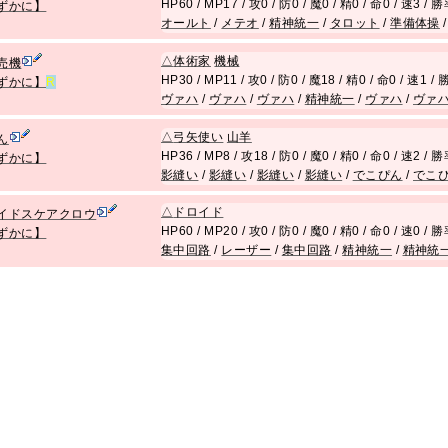
HP60 / MP17 / 攻0 / 防0 / 魔0 / 精0 / 命0 / 速3 /
ずかに】
オールト
/
メテオ
/
精神統一
/
タロット
/
準備体操
△
体術家
機械
売機
HP30 / MP11 / 攻0 / 防0 / 魔18 / 精0 / 命0 / 速1 
ずかに】
R
ヴァハ
/
ヴァハ
/
ヴァハ
/
精神統一
/
ヴァハ
/
ヴァ
△
弓矢使い
山羊
ん
HP36 / MP8 / 攻18 / 防0 / 魔0 / 精0 / 命0 / 速2 /
ずかに】
影縫い
/
影縫い
/
影縫い
/
影縫い
/
でこぴん
/
でこ
△
ドロイド
イドスケアクロウ
HP60 / MP20 / 攻0 / 防0 / 魔0 / 精0 / 命0 / 速0 /
ずかに】
集中回路
/
レーザー
/
集中回路
/
精神統一
/
精神統