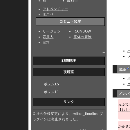
猫
魔剣士
アドベンチャー
木こり
コミュ・閲歴
リージョン
RAINBOW
応援人
霊体の冒険
宝箱
_
戦闘処理
出場
視聴室
ポレン15
ポレン11-
メン
リンク
らふて
【おし
X 社の仕様変更により、twitter_timeline プ
ラグインは廃止されました。
かみさ