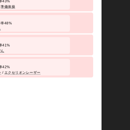
 勝率43%
/
準備体操
/ 勝率48%
ハ
 勝率41%
ぴん
 勝率42%
一
/
エクセリオンレーザー