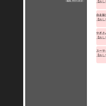
〔
編集:MenuBar
〕
【おし
自走販
【おし
やぎさ
【おし
スーサ
【おし