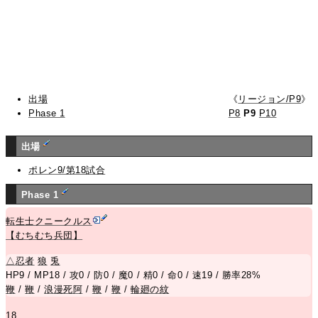
出場
《
リージョン/P9
》
Phase 1
P8
P9
P10
出場
ポレン9/第18試合
Phase 1
転生士クニークルス
【むちむち兵団】
△
忍者
狼
兎
HP9 / MP18 / 攻0 / 防0 / 魔0 / 精0 / 命0 / 速19 / 勝率28%
鞭
/
鞭
/
浪漫死阿
/
鞭
/
鞭
/
輪廻の紋
18