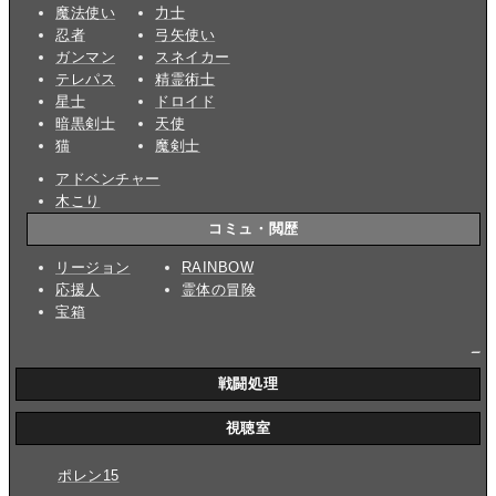
魔法使い
力士
忍者
弓矢使い
ガンマン
スネイカー
テレパス
精霊術士
星士
ドロイド
暗黒剣士
天使
猫
魔剣士
アドベンチャー
木こり
コミュ・閲歴
リージョン
RAINBOW
応援人
霊体の冒険
宝箱
_
戦闘処理
視聴室
ポレン15