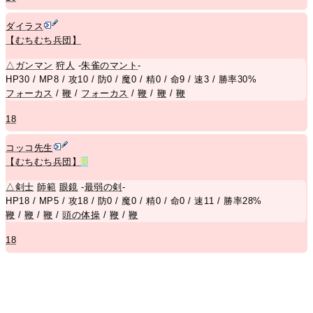
ダイラス
【むちむち兵団】
△
ガンマン
狩人
-
朱雀のマント
-
HP30 / MP8 / 攻10 / 防0 / 魔0 / 精0 / 命9 / 速3 / 勝率30%
フォーカス
/
鞭
/
フォーカス
/
鞭
/
鞭
/
鞭
18
コッコ先生
【むちむち兵団】
R
△
剣士
師範
眼鏡
-
最弱の剣
-
HP18 / MP5 / 攻18 / 防0 / 魔0 / 精0 / 命0 / 速11 / 勝率28%
鞭
/
鞭
/
鞭
/
頭の体操
/
鞭
/
鞭
18