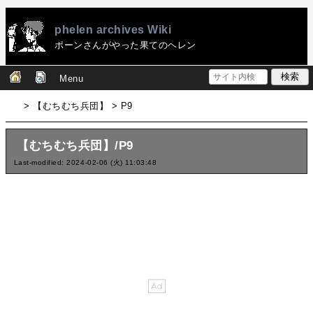
phelen archives Wiki
ポーンさんがやった果てのヘレン
Menu
> 【むちむち兵団】 > P9
【むちむち兵団】/P9
Last-modified: 2024-02-06 (火) 11:03:48