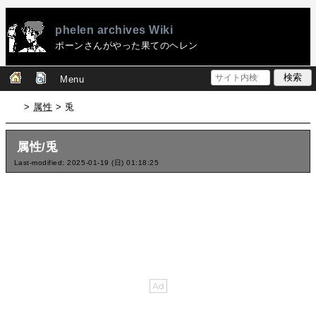
phelen archives Wiki
ポーンさんがやった果てのヘレン
Menu
>
属性
> 兎
属性/兎
Last-modified: 2025-01-19 (日) 01:18:25