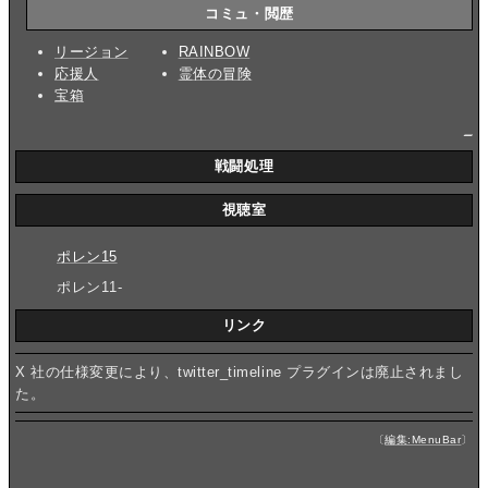
コミュ・閲歴
リージョン
RAINBOW
応援人
霊体の冒険
宝箱
_
戦闘処理
視聴室
ポレン15
ポレン11-
リンク
X 社の仕様変更により、twitter_timeline プラグインは廃止されまし
た。
〔
編集:MenuBar
〕