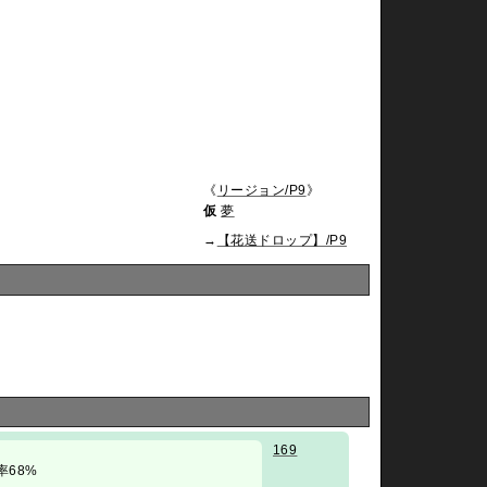
《
リージョン/P9
》
仮
夢
→
【花送ドロップ】/P9
169
 勝率68%