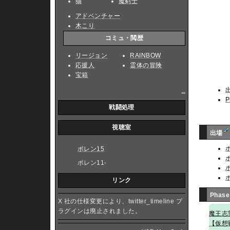
猫
魔剣士
アドベンチャー
木こり
コミュ・閲歴
リージョン
RAINBOW
応援人
霊体の冒険
宝箱
_
P
戦闘処理
視聴室
出場
ポレン15
ポレン11-
リンク
Phase
X 社の仕様変更により、twitter_timeline プ
ラグインは廃止されました。
魔王志
【仮想