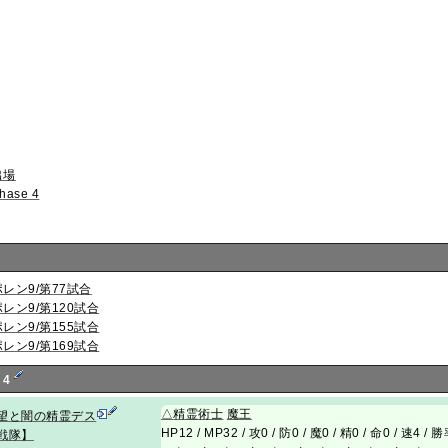
出場
hase 4
ポレン9/第77試合
ポレン9/第120試合
ポレン9/第155試合
ポレン9/第169試合
 4
△
精霊術士
魔王
望と闇の精霊デス
HP12 / MP32 / 攻0 / 防0 / 魔0 / 精0 / 命0 / 速4 /
戦隊】