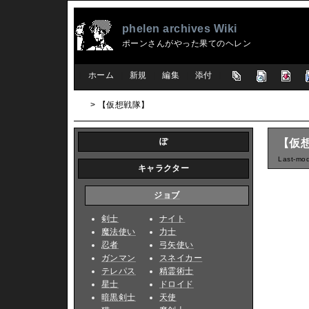
phelen archives Wiki
ポーンさんがやった果てのヘレン
[
ホーム
|
新規
|
編集
|
添付
]
> 【仮想戦隊】
ぽ
【仮
Last-mod
キャラクター
ジョブ
剣士
ナイト
魔法使い
力士
忍者
弓矢使い
ガンマン
スネイカー
テレパス
精霊術士
星士
ドロイド
暗黒剣士
天使