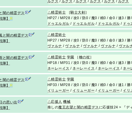
ルクス
/
ルクス
/
ルクス
/
ルクス
/
ルクス
/
ルクス
△
精霊術士
［
騎士大剣
］
と闇の精霊デス
HP27 / MP28 / 攻0 / 防0 / 魔0 / 精0 / 命0 / 速3 /
戦隊】
R
ドゥエルガル
/
ドゥエルガル
/
ドゥエルガル
/
ドゥ
△
精霊術士
風と闇の精霊デス
HP27 / MP28 / 攻0 / 防0 / 魔0 / 精0 / 命0 / 速3 /
戦隊】
ヴァルナ
/
ヴァルナ
/
ヴァルナ
/
ヴァルナ
/
ヴァル
△
精霊術士
学園
［
檜の杖
］
雨と闇の精霊デス
HP18 / MP31 / 攻0 / 防0 / 魔0 / 精0 / 命0 / 速3 /
戦隊】
ネーレーイス
/
ネーレーイス
/
ネーレーイス
/
ネー
△
精霊術士
学園
と闇の精霊デス
HP33 / MP28 / 攻0 / 防0 / 魔0 / 精0 / 命0 / 速1 /
戦隊】
R
イリューガー
/
イリューガー
/
イリューガー
/
イリ
△
応援人
機械
日の思い出
推しの
魔王志望と闇の精霊デス
に応援技24 > 『デ
戦隊】