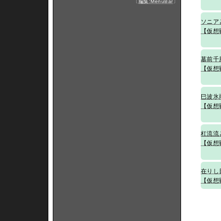
〔
編集:MenuBar
〕
ソニア
【仮想
墓前千
【仮想
巳波氷
【仮想
杠流流
【仮想
在りし
【仮想