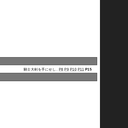
騎士大剣を手にせし..
P8
P9
P10
P11
P15