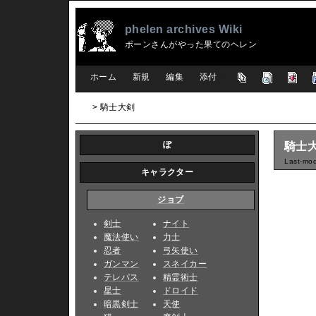
phelen archives Wiki
ポーンさんがやった果てのヘレン
[
ホーム
|
新規
|
編集
|
添付
]
> 騎士大剣
ぽ
騎士
Last-mod
キャラクター
ジョブ
剣士
ナイト
魔法使い
力士
忍者
弓矢使い
ガンマン
スネイカー
テレパス
精霊術士
星士
ドロイド
暗黒剣士
天使