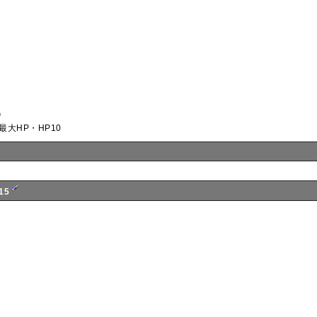
》
目最大HP・HP10
15