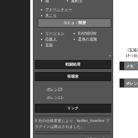
猫
魔剣士
アドベンチャー
木こり
コミュ・閲歴
リージョン
RAINBOW
応援人
霊体の冒険
宝箱
《
宝箱
_
1ﾀｰﾝ
戦闘処理
メモ
視聴室
ポレン
ポレン15
ポレン11-
リンク
X 社の仕様変更により、twitter_timeline プ
ラグインは廃止されました。