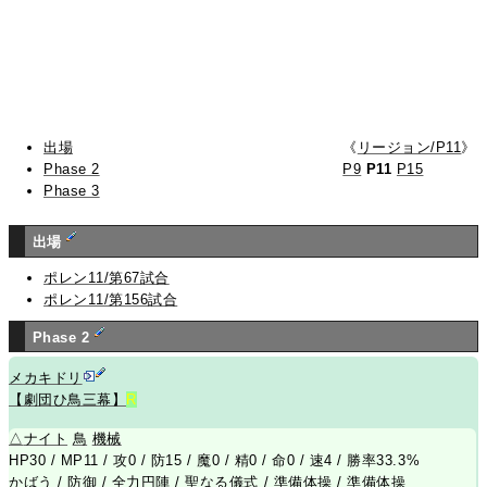
出場
《
リージョン/P11
》
Phase 2
P9
P11
P15
Phase 3
出場
ポレン11/第67試合
ポレン11/第156試合
Phase 2
メカキドリ
【劇団ひ鳥三幕】
R
△
ナイト
鳥
機械
HP30 / MP11 / 攻0 / 防15 / 魔0 / 精0 / 命0 / 速4 / 勝率33.3%
かばう
/
防御
/
全力円陣
/
聖なる儀式
/
準備体操
/
準備体操