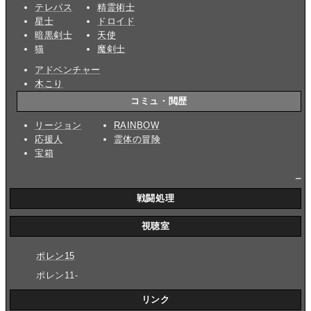
テレパス
精霊術士
星士
ドロイド
暗黒剣士
天使
猫
魔剣士
アドベンチャー
木こり
コミュ・閲歴
リージョン
RAINBOW
応援人
霊体の冒険
宝箱
_
戦闘処理
視聴室
ポレン15
ポレン11-
リンク