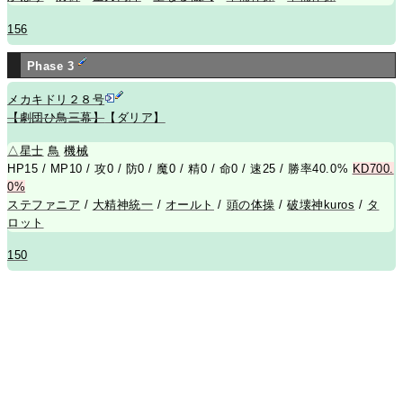
156
Phase 3
メカキドリ２８号
【劇団ひ鳥三幕】
【ダリア】
△
星士
鳥
機械
HP15 / MP10 / 攻0 / 防0 / 魔0 / 精0 / 命0 / 速25 / 勝率40.0%
KD700.
0%
ステファニア
/
大精神統一
/
オールト
/
頭の体操
/
破壊神kuros
/
タ
ロット
150