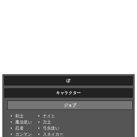
ぽ
キャラクター
ジョブ
剣士
ナイト
魔法使い
力士
忍者
弓矢使い
ガンマン
スネイカー