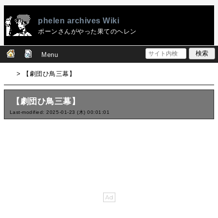
phelen archives Wiki
ポーンさんがやった果てのヘレン
Menu
> 【劇団ひ鳥三幕】
【劇団ひ鳥三幕】
Last-modified: 2025-01-23 (木) 00:01:01