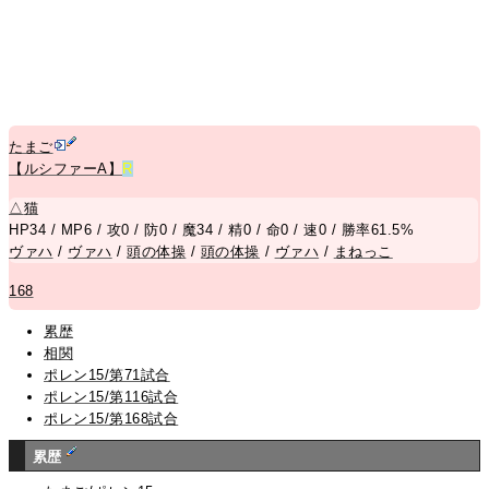
たまご
【ルシファーA】
R
△
猫
HP34 / MP6 / 攻0 / 防0 / 魔34 / 精0 / 命0 / 速0 / 勝率61.5%
ヴァハ
/
ヴァハ
/
頭の体操
/
頭の体操
/
ヴァハ
/
まねっこ
168
累歴
相関
ポレン15/第71試合
ポレン15/第116試合
ポレン15/第168試合
累歴