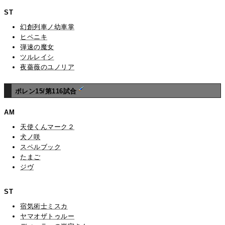
ST
幻創列車ノ幼車掌
ヒペニキ
弾速の魔女
ツルレイシ
夜薔薇のユノリア
ポレン15/第116試合
AM
天使くんマーク２
犬ノ咲
スペルブック
たまご
ジヴ
ST
宿気術士ミスカ
ヤマオザトゥルー