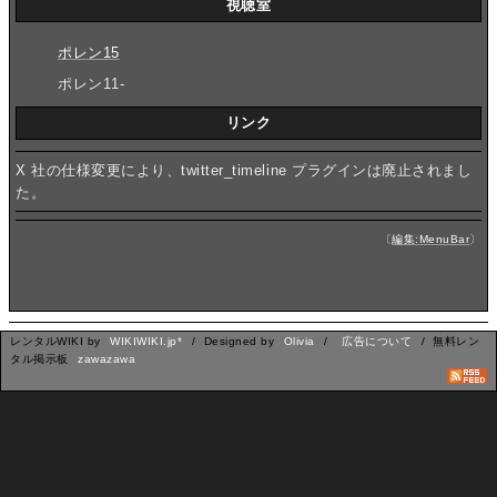
視聴室
ポレン15
ポレン11-
リンク
X 社の仕様変更により、twitter_timeline プラグインは廃止されまし
た。
〔
編集:MenuBar
〕
レンタルWIKI by
WIKIWIKI.jp*
/ Designed by
Olivia
/
広告について
/ 無料レン
タル掲示板
zawazawa