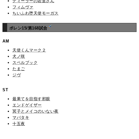
ディーラーの岩室さん
フィムヴァ
ちいふわ堕天使モーガス
ポレン15/第168試合
AM
天使くんマーク２
犬ノ咲
スペルブック
たまご
ジヴ
ST
最果てを目指す邪眼
エンドゲイザー
冥子とメイコのいない夜
マバタキ
十五夜