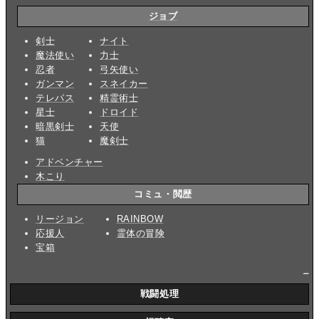
ジョブ
剣士
ナイト
魔法使い
力士
忍者
弓矢使い
ガンマン
スネイカー
テレパス
精霊術士
星士
ドロイド
暗黒剣士
天使
猫
魔剣士
アドベンチャー
木こり
コミュ・閲歴
リージョン
RAINBOW
応援人
霊体の冒険
宝箱
_
戦闘処理