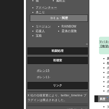
猫
魔剣士
アドベンチャー
木こり
コミュ・閲歴
リージョン
RAINBOW
応援人
霊体の冒険
宝箱
マバタ
_
【幾望
戦闘処理
視聴室
ポレン15
ポレン11-
リンク
X 社の仕様変更により、twitter_timeline プ
累歴
ラグインは廃止されました。