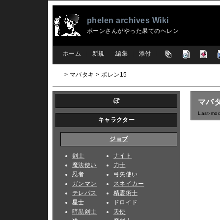
phelen archives Wiki
ポーンさんがやった果てのヘレン
[
ホーム
|
新規
|
編集
|
添付
]
> マバタキ > ポレン15
ぽ
マバタ
Last-mod
キャラクター
ジョブ
剣士
ナイト
魔法使い
力士
忍者
弓矢使い
ガンマン
スネイカー
テレパス
精霊術士
星士
ドロイド
暗黒剣士
天使