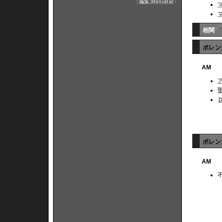
〔
編集:MenuBar
〕
相関
ポレン
AM
ポレン
AM