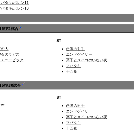
マバタキ/ポレン11
マバタキ/ポレン10
15/第1試合
ST
アの人
愚弾の射手
聖石のラピス
エンドゲイザー
Ｄｒユービック
冥子とメイコのいない夜
マバタキ
十五夜
15/第30試合
ST
不在
愚弾の射手
エンドゲイザー
冥子とメイコのいない夜
マバタキ
十五夜