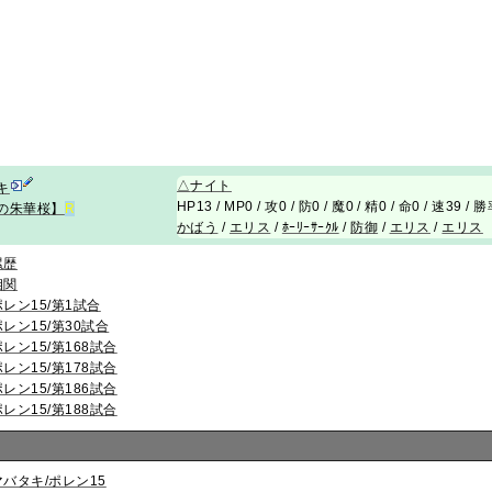
△
ナイト
キ
HP13 / MP0 / 攻0 / 防0 / 魔0 / 精0 / 命0 / 速39 / 
の朱華桜】
R
かばう
/
エリス
/
ﾎｰﾘｰｻｰｸﾙ
/
防御
/
エリス
/
エリス
累歴
相関
ポレン15/第1試合
ポレン15/第30試合
ポレン15/第168試合
ポレン15/第178試合
ポレン15/第186試合
ポレン15/第188試合
マバタキ/ポレン15