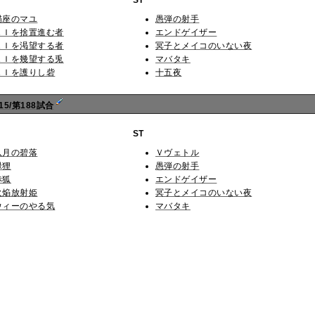
錨座のマユ
愚弾の射手
ＡＩを捨置進む者
エンドゲイザー
ＡＩを渇望する者
冥子とメイコのいない夜
ＡＩを幾望する兎
マバタキ
ＡＩを護りし砦
十五夜
5/第188試合
ST
八月の碧落
Ｖヴェトル
緑狸
愚弾の射手
赤狐
エンドゲイザー
火焔放射姫
冥子とメイコのいない夜
ウィーのやる気
マバタキ