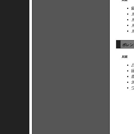
ポレン1
AM