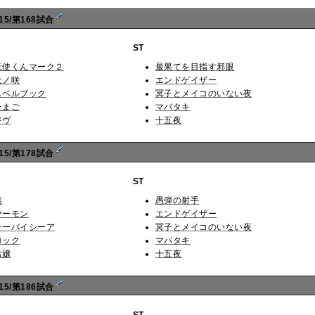
5/第168試合
ST
天使くんマーク２
最果てを目指す邪眼
犬ノ咲
エンドゲイザー
スペルブック
冥子とメイコのいない夜
たまご
マバタキ
ジヴ
十五夜
5/第178試合
ST
葛
愚弾の射手
ヤーモン
エンドゲイザー
チーバイシーア
冥子とメイコのいない夜
ロック
マバタキ
お嬢
十五夜
5/第186試合
ST