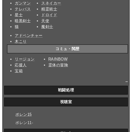
ガンマン
スネイカー
テレパス
精霊術士
星士
ドロイド
暗黒剣士
天使
猫
魔剣士
アドベンチャー
木こり
コミュ・閲歴
リージョン
RAINBOW
応援人
霊体の冒険
宝箱
_
戦闘処理
視聴室
ポレン15
ポレン11-