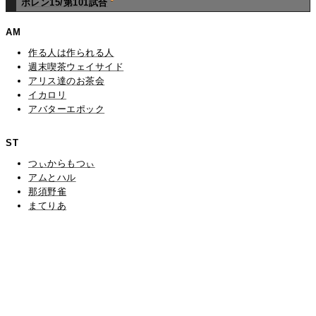
ポレン15/第101試合
AM
作る人は作られる人
週末喫茶ウェイサイド
アリス達のお茶会
イカロリ
アバターエポック
ST
つぃからもつぃ
アムとハル
那須野雀
まてりあ