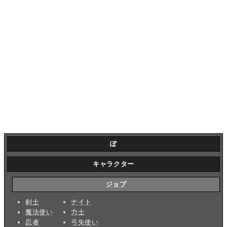
ぽ
キャラクター
ジョブ
剣士
ナイト
魔法使い
力士
忍者
弓矢使い