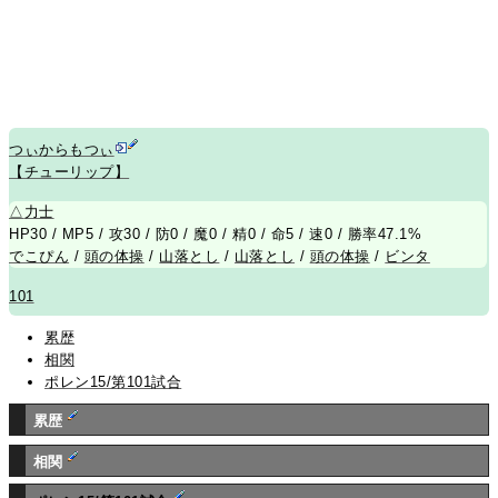
つぃからもつぃ
【チューリップ】
△
力士
HP30 / MP5 / 攻30 / 防0 / 魔0 / 精0 / 命5 / 速0 / 勝率47.1%
でこぴん
/
頭の体操
/
山落とし
/
山落とし
/
頭の体操
/
ビンタ
101
累歴
相関
ポレン15/第101試合
累歴
相関