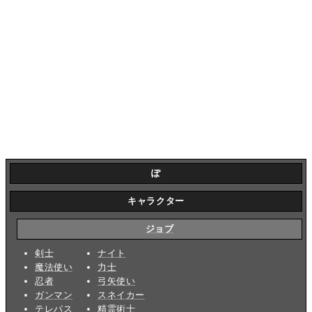
ぽ
キャラクター
ジョブ
剣士
ナイト
魔法使い
力士
忍者
弓矢使い
ガンマン
スネイカー
テレパス
精霊術士