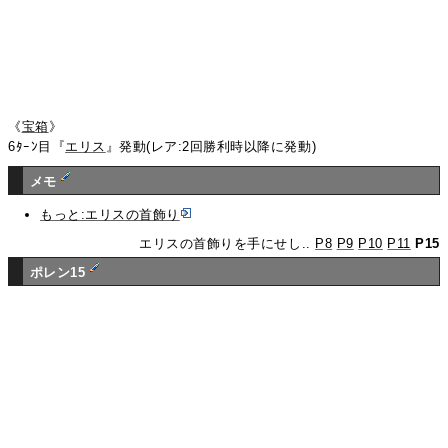
《
宝箱
》
6ﾀｰﾝ目『
エリス
』発動(レア:2回勝利時以降に発動)
メモ
もっと:エリスの首飾り
エリスの首飾りを手にせし..
P8
P9
P10
P11
P15
ポレン15