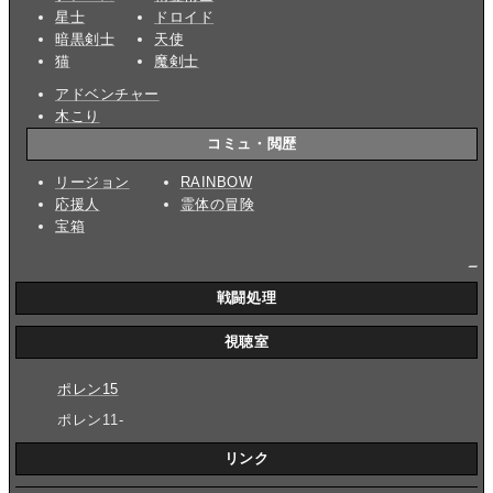
星士
ドロイド
暗黒剣士
天使
猫
魔剣士
アドベンチャー
木こり
コミュ・閲歴
リージョン
RAINBOW
応援人
霊体の冒険
宝箱
_
戦闘処理
視聴室
ポレン15
ポレン11-
リンク