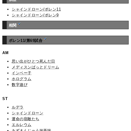
シャインドローン/ポレン11
シャインドローン/ポレン9
相関
ポレン11/第69試合
AM
思い出がひとつ死んだ日
メディスンばっとドリーム
インベー子
ホログラム
数字遊び
ST
ルデラ
シャインドローン
運命の宿敵たち
エルレウム
みずまんじゅう抹茶味