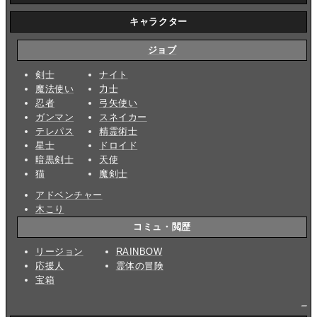
キャラクター
ジョブ
剣士
ナイト
魔法使い
力士
忍者
弓矢使い
ガンマン
スネイカー
テレパス
精霊術士
星士
ドロイド
暗黒剣士
天使
猫
魔剣士
アドベンチャー
木こり
コミュ・閲歴
リージョン
RAINBOW
応援人
霊体の冒険
宝箱
_