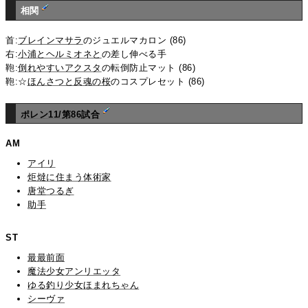
相関
首:
ブレインマサラ
のジュエルマカロン (86)
右:
小浦とヘルミオネと
の差し伸べる手
鞄:
倒れやすいアクスタ
の転倒防止マット (86)
鞄:☆
ほんさつと反魂の桜
のコスプレセット (86)
ポレン11/第86試合
AM
アイリ
炬燵に住まう体術家
唐堂つるぎ
助手
ST
最最前面
魔法少女アンリエッタ
ゆる釣り少女ほまれちゃん
シーヴァ