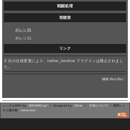
戦闘処理
視聴室
ポレン15
ポレン11-
リンク
X 社の仕様変更により、twitter_timeline プラグインは廃止されまし
た。
〔
編集:MenuBar
〕
レンタルWIKI by
WIKIWIKI.jp*
/ Designed by
Olivia
/
広告について
/ 無料レン
タル掲示板
zawazawa