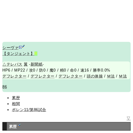
シーヴァ
【タンジェント】
R
△
テレパス
翼
-
新聞紙
-
HP6 / MP22 / 攻0 / 防0 / 魔0 / 精0 / 命0 / 速16 / 勝率0.0%
デフレクター
/
デフレクター
/
デフレクター
/
頭の体操
/
Ｍ法
/
Ｍ法
86
累歴
相関
ポレン11/第86試合
▽
累歴