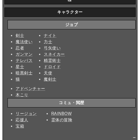
キャラクター
ジョブ
剣士
ナイト
魔法使い
力士
忍者
弓矢使い
ガンマン
スネイカー
テレパス
精霊術士
星士
ドロイド
暗黒剣士
天使
猫
魔剣士
アドベンチャー
木こり
コミュ・閲歴
リージョン
RAINBOW
応援人
霊体の冒険
宝箱
_