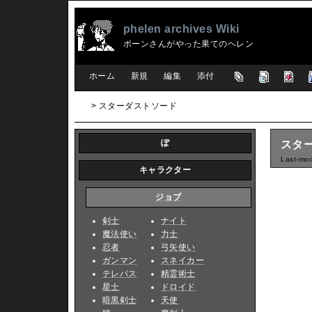
phelen archives Wiki
ポーンさんがやった果てのヘレン
[
ホーム
|
新規
|
編集
|
添付
]
> スターダストソード
ぽ
スタ
Last-mod
キャラクター
ジョブ
剣士
ナイト
魔法使い
力士
忍者
弓矢使い
ガンマン
スネイカー
テレパス
精霊術士
星士
ドロイド
暗黒剣士
天使