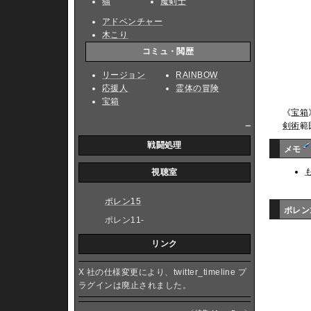
猫
魔剣士
アドベンチャー
木こり
コミュ・閲歴
リージョン
RAINBOW
応援人
霊体の冒険
宝箱
《
宝箱
_
剣術
範
戦闘処理
メモ
視聴室
ポレン15
ポレン
ポレン11-
リンク
X 社の仕様変更により、twitter_timeline プ
ラグインは廃止されました。