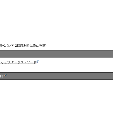
》
囲+1 (レア:2回勝利時以降に発動)
もっと:スターダストソード
15