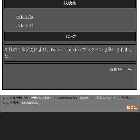
視聴室
ポレン15
ポレン11-
リンク
X 社の仕様変更により、twitter_timeline プラグインは廃止されまし
た。
〔
編集:MenuBar
〕
レンタルWIKI by
WIKIWIKI.jp*
/ Designed by
Olivia
/
広告について
/ 無料レン
タル掲示板
zawazawa