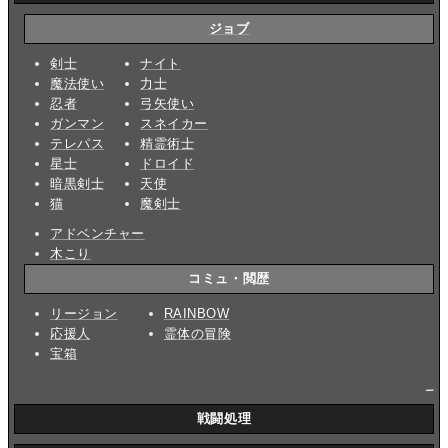
ジョブ
剣士
ナイト
魔法使い
力士
忍者
弓矢使い
ガンマン
スネイカー
テレパス
精霊術士
星士
ドロイド
暗黒剣士
天使
猫
魔剣士
アドベンチャー
木こり
コミュ・閲歴
リージョン
RAINBOW
応援人
霊体の冒険
宝箱
_
戦闘処理