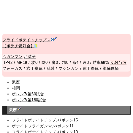
フライドポテイトチップス
【ポテチ愛好会】
R
△
ガンマン
お菓子
HP42 / MP19 / 攻0 / 防0 / 魔0 / 精0 / 命4 / 速3 / 勝率69%
KD447%
フォーカス
/
弐丁拳銃
/
乱射
/
マシンガン
/
弐丁拳銃
/
準備体操
累歴
相関
ポレン7/第60試合
ポレン7/第180試合
累歴
フライドポテイトチップス/ポレン15
ポテイトフライガンマン/ポレン11
フライドポテイトチップス/ポレン10