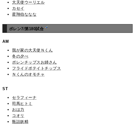
大天使ウーリエル
カセイ
星翔伯ななな
ポレン7/第180試合
AM
我が家の大天使Ｎくん
冬の夕べ
ポレンチップスお姉さん
フライドポテイトチップス
Ｎくんのオモチャ
ST
セラフィーナ
司馬ヒトミ
おは力
コオリ
瓶詰妖精