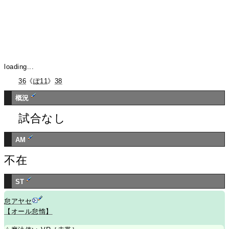
loading...
36
《
ぽ11
》
38
概況
試合なし
AM
不在
ST
怠アヤセ
【オール怠惰】