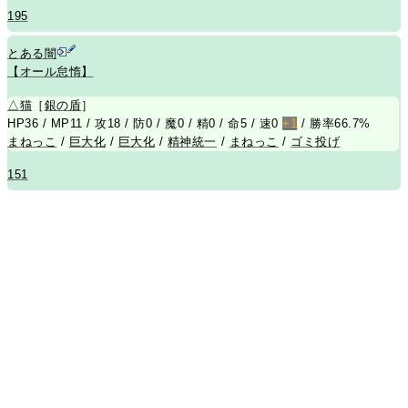
195
とある闇
【オール怠惰】
△
猫
［
銀の盾
］
HP36 / MP11 / 攻18 / 防0 / 魔0 / 精0 / 命5 / 速0
+1
/ 勝率66.7%
まねっこ
/
巨大化
/
巨大化
/
精神統一
/
まねっこ
/
ゴミ投げ
151