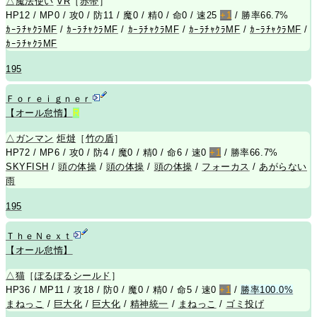
△
魔法使い
VR
［
赤帯
］
HP12 / MP0 / 攻0 / 防11 / 魔0 / 精0 / 命0 / 速25
+1
/ 勝率66.7%
ｶｰﾗﾁｬｸﾗMF
/
ｶｰﾗﾁｬｸﾗMF
/
ｶｰﾗﾁｬｸﾗMF
/
ｶｰﾗﾁｬｸﾗMF
/
ｶｰﾗﾁｬｸﾗMF
/
ｶｰﾗﾁｬｸﾗMF
195
Ｆｏｒｅｉｇｎｅｒ
【オール怠惰】
R
△
ガンマン
炬燵
［
竹の盾
］
HP72 / MP6 / 攻0 / 防4 / 魔0 / 精0 / 命6 / 速0
+1
/ 勝率66.7%
SKYFISH
/
頭の体操
/
頭の体操
/
頭の体操
/
フォーカス
/
あがらない
雨
195
ＴｈｅＮｅｘｔ
【オール怠惰】
△
猫
［
ぽるぽるシールド
］
HP36 / MP11 / 攻18 / 防0 / 魔0 / 精0 / 命5 / 速0
+1
/
勝率100.0%
まねっこ
/
巨大化
/
巨大化
/
精神統一
/
まねっこ
/
ゴミ投げ