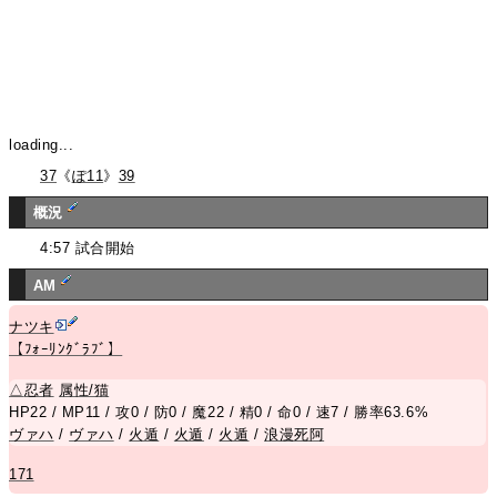
loading...
37
《
ぽ11
》
39
概況
4:57 試合開始
AM
ナツキ
【ﾌｫｰﾘﾝｸﾞﾗﾌﾞ】
△
忍者
属性/猫
HP22 / MP11 / 攻0 / 防0 / 魔22 / 精0 / 命0 / 速7 / 勝率63.6%
ヴァハ
/
ヴァハ
/
火遁
/
火遁
/
火遁
/
浪漫死阿
171