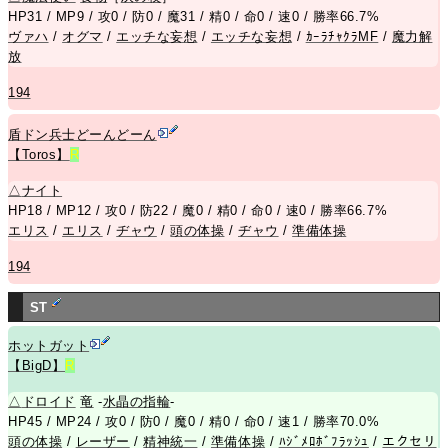
HP31 / MP9 / 攻0 / 防0 / 魔31 / 精0 / 命0 / 速0 / 勝率66.7%
ヴァハ
/
オグマ
/
エッチな妄想
/
エッチな妄想
/
ｶｰﾗﾁｬｸﾗMF
/
魔力解
放
194
盾ドン兵士どーんどーん
【Toros】
R
△
ナイト
HP18 / MP12 / 攻0 / 防22 / 魔0 / 精0 / 命0 / 速0 / 勝率66.7%
エリス
/
エリス
/
ヂャウ
/
頭の体操
/
ヂャウ
/
準備体操
194
ST
ホットガット
【BigD】
R
△
ドロイド
竜
-
水晶の指輪
-
HP45 / MP24 / 攻0 / 防0 / 魔0 / 精0 / 命0 / 速1 / 勝率70.0%
頭の体操
/
レーザー
/
精神統一
/
準備体操
/
ﾊｼﾞﾒﾛﾎﾞﾌﾗｯｼｭ
/
エクセリ