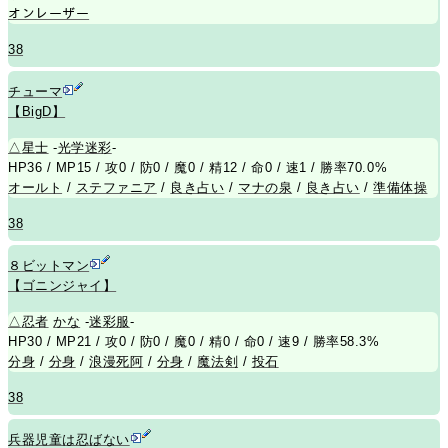
オンレーザー
38
チューマ
【BigD】
△
星士
-
光学迷彩
-
HP36 / MP15 / 攻0 / 防0 / 魔0 / 精12 / 命0 / 速1 / 勝率70.0%
オールト
/
ステファニア
/
良き占い
/
マナの泉
/
良き占い
/
準備体操
38
８ビットマン
【ゴニンジャイ】
△
忍者
かな
-
迷彩服
-
HP30 / MP21 / 攻0 / 防0 / 魔0 / 精0 / 命0 / 速9 / 勝率58.3%
分身
/
分身
/
浪漫死阿
/
分身
/
魔法剣
/
投石
38
兵器児童は忍ばない