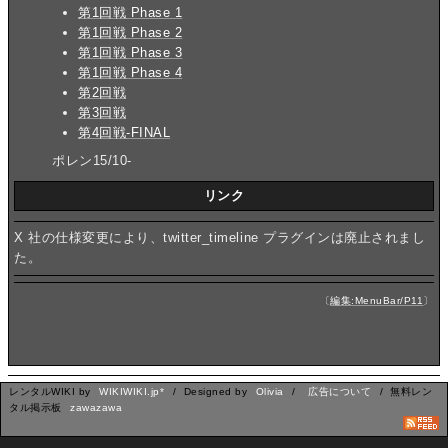
第1回戦 Phase 1
第1回戦 Phase 2
第1回戦 Phase 3
第1回戦 Phase 4
第2回戦
第3回戦
第4回戦-FINAL
ポレン15/10-
リンク
X 社の仕様変更により、twitter_timeline プラグインは廃止されまし
た。
〔
編集:MenuBar/P11
〕
レンタルWIKI by
WIKIWIKI.jp*
/ Designed by
Olivia
/
広告について
/ 無料レン
タル掲示板
zawazawa