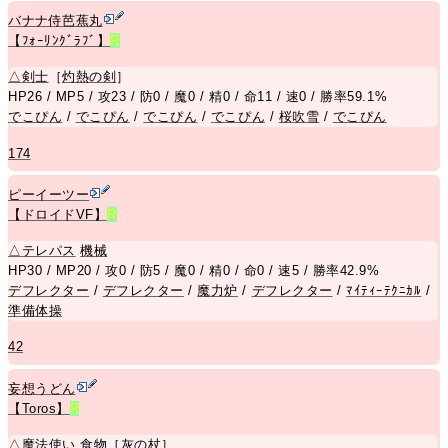
バナナ侍芭蕉丸
【ﾌｫｰﾘﾝｸﾞﾗﾌﾞ】
R
△
剣士
［
灼熱の剣
］
HP26 / MP5 / 攻23 / 防0 / 魔0 / 精0 / 命11 / 速0 / 勝率59.1%
でこぴん
/
でこぴん
/
でこぴん
/
でこぴん
/
桜吹雪
/
でこぴん
174
ピーイーツー
【ドロイドVF】
R
△
テレパス
機械
HP30 / MP20 / 攻0 / 防5 / 魔0 / 精0 / 命0 / 速5 / 勝率42.9%
デフレクター
/
デフレクター
/
魔力炉
/
デフレクター
/
ﾏｲﾃｨｰﾃｸﾆｶﾙ
/
準備体操
42
妄想うどん
【Toros】
R
△
魔法使い
食物
［
灰の杖
］