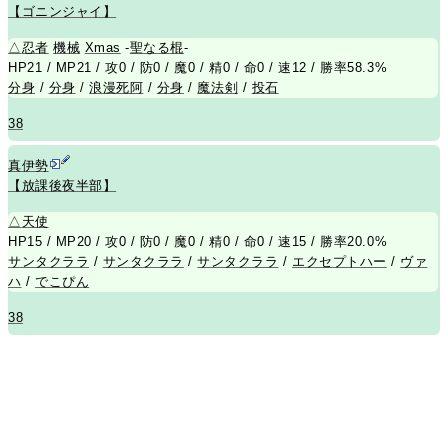
【ゴニンジャイ】
△
忍者
機械
Xmas
-
聖なる棍
-
HP21 / MP21 / 攻0 / 防0 / 魔0 / 精0 / 命0 / 速12 / 勝率58.3%
分身
/
分身
/
浪漫死阿
/
分身
/
魔法剣
/
投石
38
真伊勢
【放課後夜半部】
△
天使
HP15 / MP20 / 攻0 / 防0 / 魔0 / 精0 / 命0 / 速15 / 勝率20.0%
サンタクララ
/
サンタクララ
/
サンタクララ
/
エクセプトハー
/
ヴァ
ハ
/
でこぴん
38