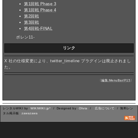
第1回戦 Phase 3
第1回戦 Phase 4
第2回戦
第3回戦
第4回戦-FINAL
ポレン11-
リンク
X 社の仕様変更により、twitter_timeline プラグインは廃止されまし
た。
〔
編集:MenuBar/P15
〕
レンタルWIKI by
WIKIWIKI.jp*
/ Designed by
Olivia
/
広告について
/ 無料レン
タル掲示板
zawazawa