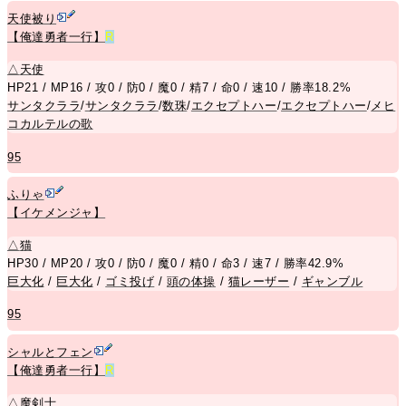
天使被り
【俺達勇者一行】
R
△
天使
HP21 / MP16 / 攻0 / 防0 / 魔0 / 精7 / 命0 / 速10 / 勝率18.2%
サンタクララ
/
サンタクララ
/
数珠
/
エクセプトハー
/
エクセプトハー
/
メヒ
コカルテルの歌
95
ふりゃ
【イケメンジャ】
△
猫
HP30 / MP20 / 攻0 / 防0 / 魔0 / 精0 / 命3 / 速7 / 勝率42.9%
巨大化
/
巨大化
/
ゴミ投げ
/
頭の体操
/
猫レーザー
/
ギャンブル
95
シャルとフェン
【俺達勇者一行】
R
△
魔剣士