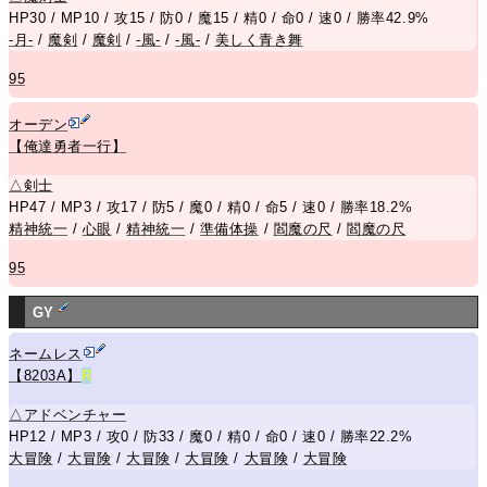
HP30 / MP10 / 攻15 / 防0 / 魔15 / 精0 / 命0 / 速0 / 勝率42.9%
-月-
/
魔剣
/
魔剣
/
-風-
/
-風-
/
美しく青き舞
95
オーデン
【俺達勇者一行】
△
剣士
HP47 / MP3 / 攻17 / 防5 / 魔0 / 精0 / 命5 / 速0 / 勝率18.2%
精神統一
/
心眼
/
精神統一
/
準備体操
/
閻魔の尺
/
閻魔の尺
95
GY
ネームレス
【8203A】
R
△
アドベンチャー
HP12 / MP3 / 攻0 / 防33 / 魔0 / 精0 / 命0 / 速0 / 勝率22.2%
大冒険
/
大冒険
/
大冒険
/
大冒険
/
大冒険
/
大冒険