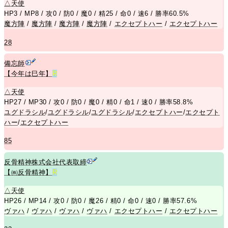
△
天使
HP3 / MP8 / 攻0 / 防0 / 魔0 / 精25 / 命0 / 速6 / 勝率60.5%
魔方陣
/
魔方陣
/
魔方陣
/
魔方陣
/
エクセプトハー
/
エクセプトハー
28
備忘師
【今年は巳年】
R
△
天使
HP27 / MP30 / 攻0 / 防0 / 魔0 / 精0 / 命1 / 速0 / 勝率58.8%
ユグドラシル
/
ユグドラシル
/
ユグドラシル
/
エクセプトハー
/
エクセプト
ハー
/
エクセプトハー
85
反骨精神株式会社代表取締
【㈱反骨精神】
R
△
天使
HP26 / MP14 / 攻0 / 防0 / 魔26 / 精0 / 命0 / 速0 / 勝率57.6%
ヴァハ
/
ヴァハ
/
ヴァハ
/
ヴァハ
/
エクセプトハー
/
エクセプトハー