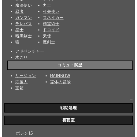
魔法使い
力士
忍者
弓矢使い
ガンマン
スネイカー
テレパス
精霊術士
星士
ドロイド
暗黒剣士
天使
猫
魔剣士
アドベンチャー
木こり
コミュ・閲歴
リージョン
RAINBOW
応援人
霊体の冒険
宝箱
_
戦闘処理
視聴室
ポレン15