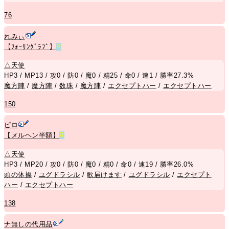
76
れみぃ
【ﾌｫｰﾘﾝｸﾞﾗﾌﾞ】
R
△
天使
HP3 / MP13 / 攻0 / 防0 / 魔0 / 精25 / 命0 / 速1 / 勝率27.3%
魔方陣
/
魔方陣
/
数珠
/
魔方陣
/
エクセプトハー
/
エクセプトハー
150
ピロ
【メルヘン半額】
R
△
天使
HP3 / MP20 / 攻0 / 防0 / 魔0 / 精0 / 命0 / 速19 / 勝率26.0%
頭の体操
/
ユグドラシル
/
歌届けます
/
ユグドラシル
/
エクセプト
ハー
/
エクセプトハー
138
ナ無しの代用品