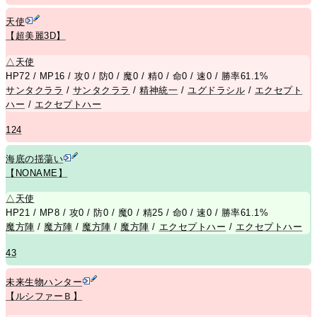
天使
【超美麗3D】
△
天使
HP72 / MP16 / 攻0 / 防0 / 魔0 / 精0 / 命0 / 速0 / 勝率61.1%
サンタクララ
/
サンタクララ
/
精神統一
/
ユグドラシル
/
エクセプト
ハー
/
エクセプトハー
124
海底の揺蕩い
【NONAME】
△
天使
HP21 / MP8 / 攻0 / 防0 / 魔0 / 精25 / 命0 / 速0 / 勝率61.1%
魔方陣
/
魔方陣
/
魔方陣
/
魔方陣
/
エクセプトハー
/
エクセプトハー
43
未来生物ハンター
【ルシファーＢ】