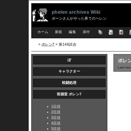
phelen archives Wiki
ポーンさんがやった果てのヘレン
[
ホーム
|
新規
|
編集
|
添付
]
>
ポレン7
> 第146試合
ぽ
ポレン
Last-mod
キャラクター
戦闘処理
視聴室 ポレン7
1日目
2日目
3日目
4日目
5日目