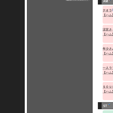
AM
テオラ
【ハム
涼宮さ
【ハム
年少さ
【ハム
一人ラ
【ハム
ＳＯＵ
【ハム
ST