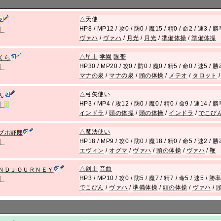
△
天使
HP8 / MP12 / 攻0 / 防0 / 魔15 / 精0 / 命2 / 速3 /
】
ヴァハ
/
ヴァハ
/
月光
/
月光
/
準備体操
/
準備体操
△
星士
学園
眼帯
くら
HP30 / MP20 / 攻0 / 防0 / 魔0 / 精5 / 命0 / 速5 /
】
マナの泉
/
マナの泉
/
頭の体操
/
メテオ
/
タロット
△
弓矢使い
ん
HP3 / MP4 / 攻12 / 防0 / 魔0 / 精0 / 命9 / 速14 /
】
R
インドラ
/
頭の体操
/
頭の体操
/
インドラ
/
でこぴ
△
魔法使い
ブホ野郎
HP18 / MP9 / 攻0 / 防0 / 魔18 / 精0 / 命5 / 速2 /
】
エヴィン
/
オグマ
/
ヴァハ
/
頭の体操
/
ヴァハ
/
鞭
△
剣士
音曲
ＮＤＪＯＵＲＮＥＹ
HP3 / MP10 / 攻0 / 防5 / 魔7 / 精7 / 命5 / 速5 / 
】
でこぴん
/
ヴァハ
/
準備体操
/
頭の体操
/
ヴァハ
/