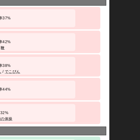
 勝率37%
 勝率42%
/
鞭
 勝率38%
ん
/
でこぴん
 勝率44%
勝率32%
頭の体操