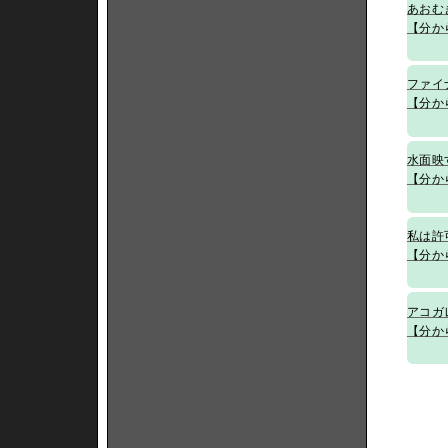
あおむ
【分か
ファイ
【分か
水面映
【分か
私は許
【分か
アコガ
【分か