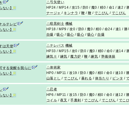
△
弓矢使い
き
HP24 / MP14 / 攻15 / 防0 / 魔0 / 精0 / 命1 / 速2 
らない】
R
ナージャ
/
キンナラ
/
鞭
/
鞭
/
でこぴん
/
でこぴん
△
暗黒剣士
機械
ナルテレビ
HP18 / MP9 / 攻0 / 防0 / 魔0 / 精0 / 命24 / 速1 /
らない】
R
自爆
/
吸心
/
吸心
/
吸心
/
吸心
/
自爆
△
テレパス
機械
すは天使
HP33 / MP15 / 攻0 / 防0 / 魔0 / 精0 / 命0 / 速14 
らない】
R
練気Ⅱ
/
練気
/
魔力炉
/
鞭
/
練気
/
準備体操
△
体術家
可する覚醒を我らに
HP0 / MP11 / 攻19 / 防0 / 魔0 / 精0 / 命0 / 速10 
らない】
R
山落とし
/
でこぴん
/
暴れる
/
体当たり
/
ビンタ
/
△
忍者
レ
HP6 / MP11 / 攻15 / 防0 / 魔0 / 精0 / 命0 / 速12 
らない】
R
コイル
/
夜叉
/
手裏剣
/
でこぴん
/
でこぴん
/
でこ