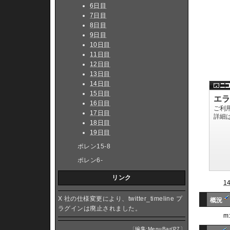
6日目
7日目
8日目
9日目
10日目
11日目
12日目
13日目
14日目
15日目
16日目
17日目
18日目
19日目
ポレン15-8
ポレン6-
リンク
1
X 社の仕様変更により、twitter_timeline プ
概況
ラグインは廃止されました。
m
〔
編集:MenuBar/P7
〕