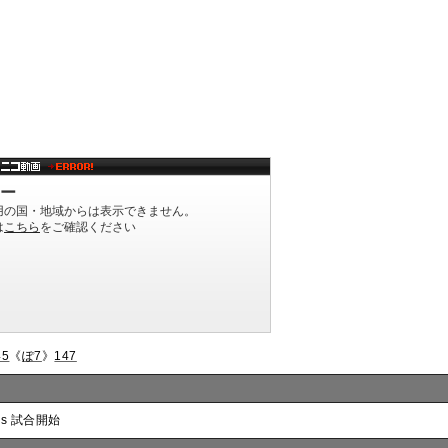
45
《
ぽ7
》
147
:s 試合開始