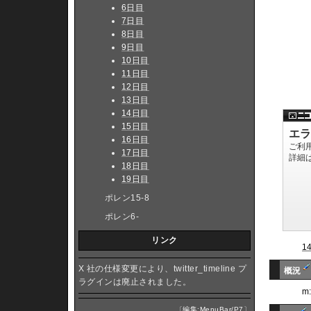
6日目
7日目
8日目
9日目
10日目
11日目
12日目
13日目
14日目
15日目
16日目
17日目
18日目
19日目
ポレン15-8
ポレン6-
リンク
1
X 社の仕様変更により、twitter_timeline プ
概況
ラグインは廃止されました。
m
〔
編集:MenuBar/P7
〕