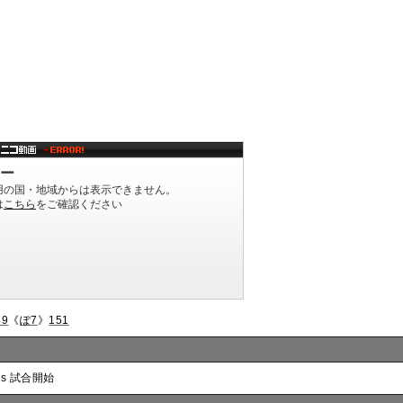
49
《
ぽ7
》
151
:s 試合開始