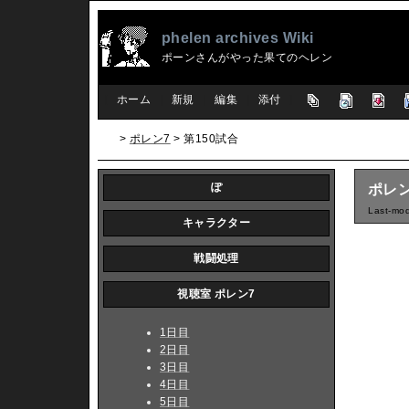
phelen archives Wiki
ポーンさんがやった果てのヘレン
[
ホーム
|
新規
|
編集
|
添付
]
>
ポレン7
> 第150試合
ぽ
ポレン
Last-mod
キャラクター
戦闘処理
視聴室 ポレン7
1日目
2日目
3日目
4日目
5日目