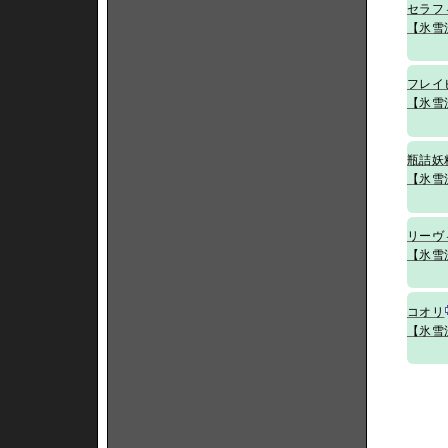
セラフ
【氷雪
フレイ
【氷雪
瓶詰妖
【氷雪
リーヴ
【氷雪
コオリ
【氷雪