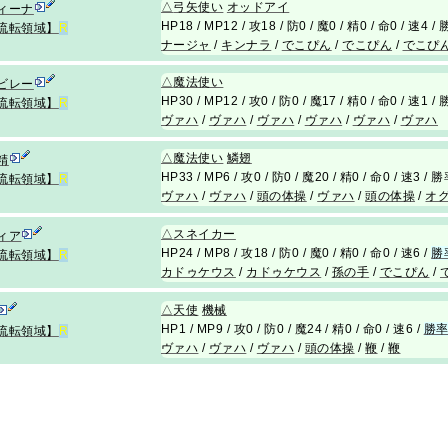
△
弓矢使い
オッドアイ
ィーナ
HP18 / MP12 / 攻18 / 防0 / 魔0 / 精0 / 命0 / 速4 
流転領域】
R
ナージャ
/
キンナラ
/
でこぴん
/
でこぴん
/
でこぴ
△
魔法使い
ビレー
HP30 / MP12 / 攻0 / 防0 / 魔17 / 精0 / 命0 / 速1 
流転領域】
R
ヴァハ
/
ヴァハ
/
ヴァハ
/
ヴァハ
/
ヴァハ
/
ヴァハ
△
魔法使い
鱗翅
精
HP33 / MP6 / 攻0 / 防0 / 魔20 / 精0 / 命0 / 速3 /
流転領域】
R
ヴァハ
/
ヴァハ
/
頭の体操
/
ヴァハ
/
頭の体操
/
オ
△
スネイカー
ィア
HP24 / MP8 / 攻18 / 防0 / 魔0 / 精0 / 命0 / 速6 /
勝
流転領域】
R
カドゥケウス
/
カドゥケウス
/
孫の手
/
でこぴん
/
△
天使
機械
HP1 / MP9 / 攻0 / 防0 / 魔24 / 精0 / 命0 / 速6 /
勝率
流転領域】
R
ヴァハ
/
ヴァハ
/
ヴァハ
/
頭の体操
/
鞭
/
鞭