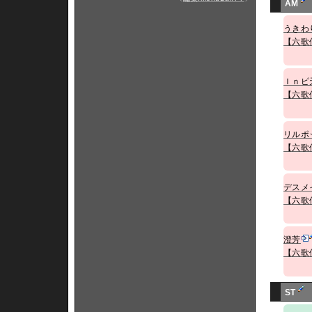
AM
うきわ
【六歌
Ｉｎピ
【六歌
リルポ
【六歌
デスメ
【六歌
澄芳
【六歌
ST