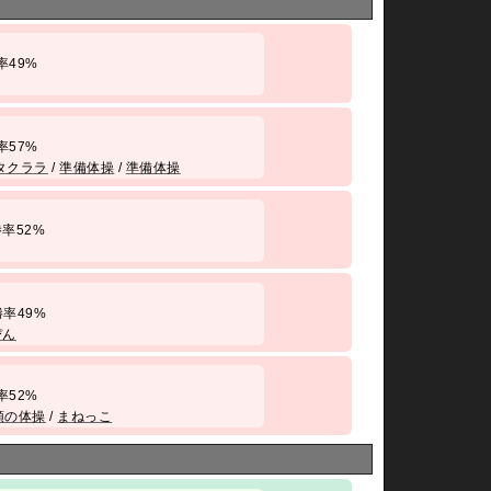
 勝率49%
 勝率57%
タクララ
/
準備体操
/
準備体操
/ 勝率52%
/ 勝率49%
ぴん
 勝率52%
頭の体操
/
まねっこ