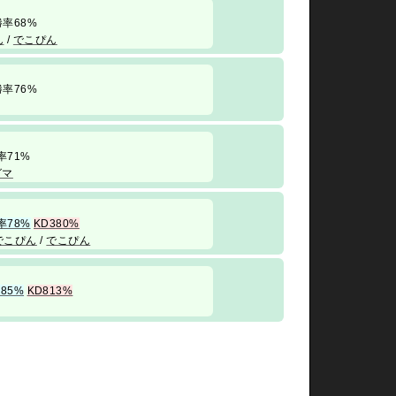
/ 勝率68%
ん
/
でこぴん
/ 勝率76%
 勝率71%
グマ
率78%
KD380%
でこぴん
/
でこぴん
85%
KD813%