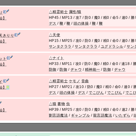
△
精霊術士
属性/猫
り
HP45 / MP13 / 攻7 / 防0 / 魔0 / 精0 / 命5 / 速0 /
仙】
デス
/
鞭
/
鞭
/
頭の体操
/
鞭
/
鞭
△
天使
天きりり
HP15 / MP25 / 攻0 / 防0 / 魔0 / 精0 / 命0 / 速0 /
仙】
サンタクララ
/
サンタクララ
/
ユグドラシル
/
サン
△
ナイト
ット
HP33 / MP11 / 攻0 / 防0 / 魔0 / 精0 / 命0 / 速18 
仙】
防御
/
防御
/
ヂャウ
/
精神統一
/
防御
/
ヂャウ
△
精霊術士
ケモノ
音曲
イ
HP27 / MP21 / 攻10 / 防0 / 魔0 / 精0 / 命0 / 速0 
仙】
R
デス
/
頭の体操
/
デス
/
でこぴん
/
でこぴん
/
でこ
△
猫
書物
虫
HP39 / MP25 / 攻0 / 防0 / 魔0 / 精0 / 命0 / 速2 /
仙】
劉言語魔法
/
ギャンブル
/
龍言語魔法
/
いたずら
/