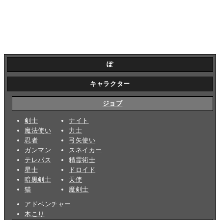
ぽ
キャラクター
ジョブ
剣士
ナイト
魔法使い
力士
忍者
弓矢使い
ガンマン
スネイカー
テレパス
精霊術士
星士
ドロイド
暗黒剣士
天使
猫
魔剣士
アドベンチャー
木こり