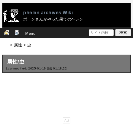
phelen archives Wiki
ポーンさんがやった果てのヘレン
Menu
>
属性
> 虫
属性/虫
Last-modified: 2025-01-19 (日) 01:18:22