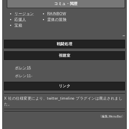
コミュ・閲歴
リージョン
RAINBOW
応援人
霊体の冒険
宝箱
_
戦闘処理
視聴室
ポレン15
ポレン11-
リンク
X 社の仕様変更により、twitter_timeline プラグインは廃止されまし
た。
〔
編集:MenuBar
〕