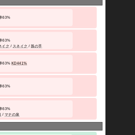
 勝率63%
 勝率63%
ネイク
/
スネイク
/
孫の手
 勝率63%
KD441%
 勝率63%
 勝率63%
泉
/
マナの泉