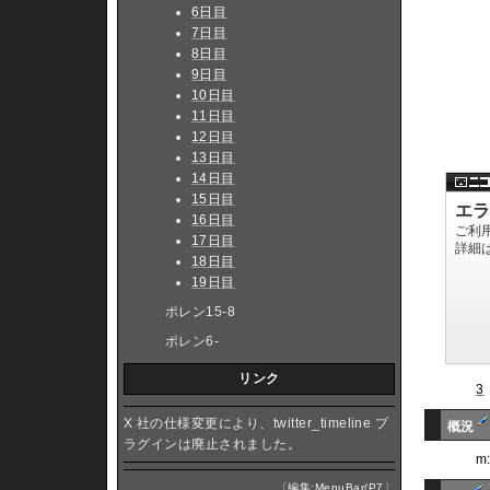
6日目
7日目
8日目
9日目
10日目
11日目
12日目
13日目
14日目
15日目
16日目
17日目
18日目
19日目
ポレン15-8
ポレン6-
リンク
3
X 社の仕様変更により、twitter_timeline プ
概況
ラグインは廃止されました。
m
〔
編集:MenuBar/P7
〕