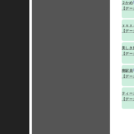
２かめ
【デー
ｙｕｙ
【デー
美しき
【デー
廃駅員
【デー
ティー
【デー