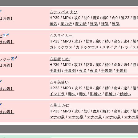
△
テレパス
えび
HP39 / MP4 / 攻0 / 防0 / 魔0 / 精0 / 命0 / 速23 /
はお鍋】
練気
/
魔力炉
/
魔力炉
/
練気
/
練気
/
練気
△
スネイカー
ビ
HP33 / MP3 / 攻17 / 防0 / 魔0 / 精0 / 命5 / 速4 /
はお鍋】
カドゥケウス
/
カドゥケウス
/
スネイク
/
レッドス
△
忍者
いか
ンジャ
HP36 / MP2 / 攻17 / 防0 / 魔0 / 精0 / 命5 / 速4 /
はお鍋】
手裏剣
/
手裏剣
/
夜叉
/
夜叉
/
手裏剣
/
手裏剣
△
弓矢使い
HP33 / MP3 / 攻19 / 防0 / 魔0 / 精0 / 命4 / 速3 /
はお鍋】
インドラ
/
毒矢
/
毒矢
/
影縫い
/
影縫い
/
影縫い
△
星士
かに
HP33 / MP8 / 攻0 / 防0 / 魔0 / 精15 / 命0 / 速6 /
はお鍋】
マナの泉
/
マナの泉
/
マナの泉
/
マナの泉
/
マナの