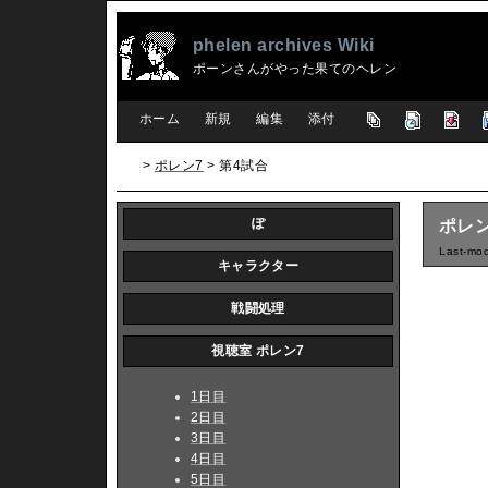
phelen archives Wiki
ポーンさんがやった果てのヘレン
[
ホーム
|
新規
|
編集
|
添付
]
>
ポレン7
> 第4試合
ぽ
ポレン
Last-mod
キャラクター
戦闘処理
視聴室 ポレン7
1日目
2日目
3日目
4日目
5日目