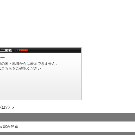
《
ぽ7
》
5
:s 試合開始