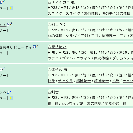
△
スネイカー
亀
HP33 / MP4 / 攻18 / 防0 / 魔0 / 精0 / 命6 / 速1 /
ジー】
R
スネイク
/
スネイク
/
頭の体操
/
孫の手
/
頭の体操
△
剣士
VR
ａｔ
HP36 / MP9 / 攻12 / 防0 / 魔0 / 精0 / 命0 / 速7 /
ジー】
頭の体操
/
シルヴィア剣
/
二刀
/
精神統一
/
二刀
/
△
魔法使い
魔法使いビューティ
HP9 / MP12 / 攻0 / 防0 / 魔15 / 精0 / 命0 / 速10 
ジー】
ヴァハ
/
ヴァハ
/
エヴィン
/
頭の体操
/
ブリガンデ
△
体術家
虫
HP63 / MP13 / 攻0 / 防0 / 魔0 / 精6 / 命0 / 速0 /
ジー】
挑発
/
チャクラ
/
精神統一
/
精神統一
/
挑発
/
チャ
△
剣士
シウ
HP33 / MP8 / 攻20 / 防0 / 魔0 / 精0 / 命0 / 速1 /
ジー】
R
鞭
/
鞭
/
シルヴィア剣
/
頭の体操
/
閻魔の尺
/
鞭