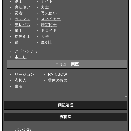
剣士
ナイト
魔法使い
力士
忍者
弓矢使い
ガンマン
スネイカー
テレパス
精霊術士
星士
ドロイド
暗黒剣士
天使
猫
魔剣士
アドベンチャー
木こり
コミュ・閲歴
リージョン
RAINBOW
応援人
霊体の冒険
宝箱
_
戦闘処理
視聴室
ポレン15