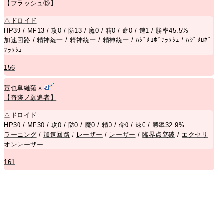
【フラッシュ⑬】
△
ドロイド
HP39 / MP13 / 攻0 / 防13 / 魔0 / 精0 / 命0 / 速1 / 勝率45.5%
加速回路
/
精神統一
/
精神統一
/
精神統一
/
ﾊｼﾞﾒﾛﾎﾞﾌﾗｯｼｭ
/
ﾊｼﾞﾒﾛﾎﾞ
ﾌﾗｯｼｭ
156
荳也阜縺薙ｓ
【奇跡ノ願追者】
△
ドロイド
HP30 / MP30 / 攻0 / 防0 / 魔0 / 精0 / 命0 / 速0 / 勝率32.9%
ラーニング
/
加速回路
/
レーザー
/
レーザー
/
臨界点突破
/
エクセリ
オンレーザー
161