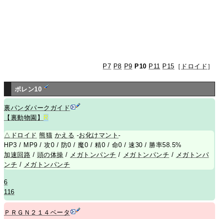
P7
P8
P9
P10
P11
P15
［
ドロイド
］
ポレン10
裏パンダパークガイド
【裏動物園】
R
△
ドロイド
熊
猫
かえる
-
お化けマント
-
HP3 / MP9 / 攻0 / 防0 / 魔0 / 精0 / 命0 / 速30 / 勝率58.5%
加速回路
/
頭の体操
/
メガトンパンチ
/
メガトンパンチ
/
メガトンパ
ンチ
/
メガトンパンチ
6
116
ＰＲＧＮ２１４ベータ