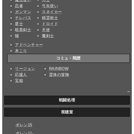
忍者
弓矢使い
ガンマン
スネイカー
テレパス
精霊術士
星士
ドロイド
暗黒剣士
天使
猫
魔剣士
アドベンチャー
木こり
コミュ・閲歴
リージョン
RAINBOW
応援人
霊体の冒険
宝箱
_
戦闘処理
視聴室
ポレン15
ポレン11-