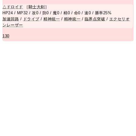
△
ドロイド
［
騎士大剣
］
HP24 / MP32 / 攻0 / 防0 / 魔0 / 精0 / 命0 / 速0 / 勝率25%
加速回路
/
ドライブ
/
精神統一
/
精神統一
/
臨界点突破
/
エクセリオ
ンレーザー
130