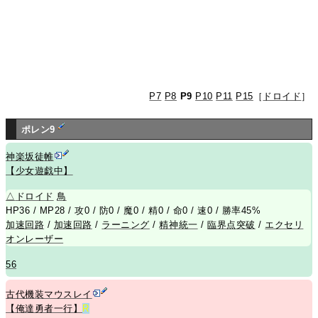
P7
P8
P9
P10
P11
P15
［
ドロイド
］
ポレン9
神楽坂徒帷
【少女遊戯中】
△
ドロイド
鳥
HP36 / MP28 / 攻0 / 防0 / 魔0 / 精0 / 命0 / 速0 / 勝率45%
加速回路
/
加速回路
/
ラーニング
/
精神統一
/
臨界点突破
/
エクセリ
オンレーザー
56
古代機装マウスレイ
【俺達勇者一行】
R