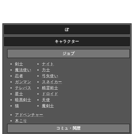
ぽ
キャラクター
ジョブ
剣士
ナイト
魔法使い
力士
忍者
弓矢使い
ガンマン
スネイカー
テレパス
精霊術士
星士
ドロイド
暗黒剣士
天使
猫
魔剣士
アドベンチャー
木こり
コミュ・閲歴