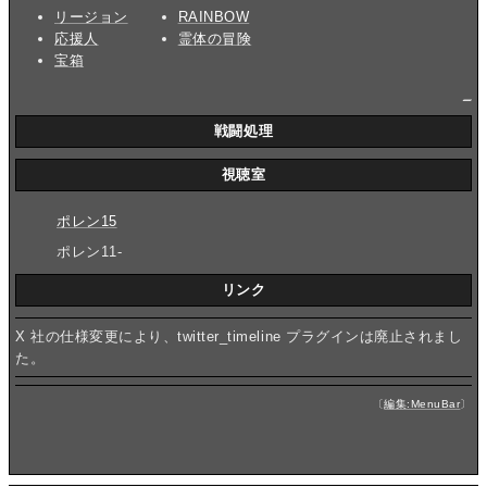
リージョン
RAINBOW
応援人
霊体の冒険
宝箱
_
戦闘処理
視聴室
ポレン15
ポレン11-
リンク
X 社の仕様変更により、twitter_timeline プラグインは廃止されまし
た。
〔
編集:MenuBar
〕