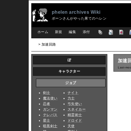
phelen archives Wiki
ポーンさんがやった果てのヘレン
[
ホーム
|
新規
|
編集
|
添付
]
> 加速回路
ぽ
加速
Last-mod
キャラクター
ジョブ
剣士
ナイト
魔法使い
力士
忍者
弓矢使い
ガンマン
スネイカー
テレパス
精霊術士
星士
ドロイド
暗黒剣士
天使