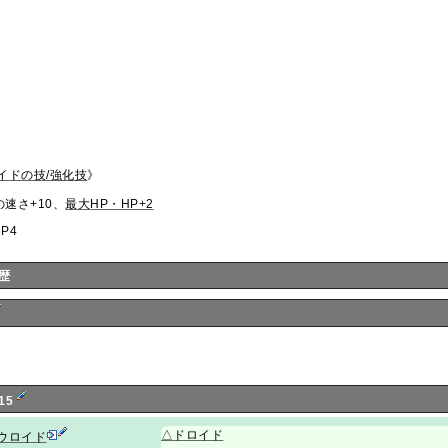
イドの技/強化技
》
の速さ+10、
最大HP・HP+2
P4
歴
15
△
ドロイド
ウロイド