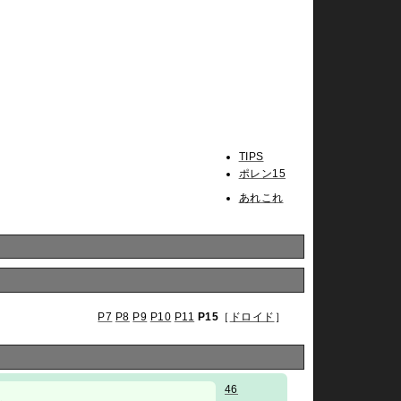
TIPS
ポレン15
あれこれ
P7
P8
P9
P10
P11
P15
［
ドロイド
］
46