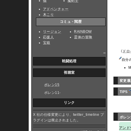
猫
魔剣士
アドベンチャー
木こり
コミュ・閲歴
リージョン
RAINBOW
応援人
霊体の冒険
宝箱
《
ドロ
_
自分
戦闘処理
M
視聴室
変更履
ポレン15
TIPS
ポレン11-
リンク
X 社の仕様変更により、twitter_timeline プ
ポレン
ラグインは廃止されました。
アンド