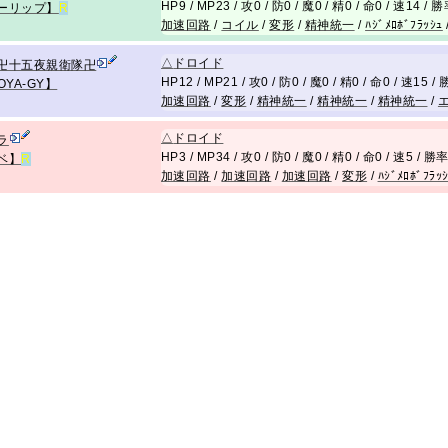
HP9 / MP23 / 攻0 / 防0 / 魔0 / 精0 / 命0 / 速14 / 
ーリップ】
R
加速回路
/
コイル
/
変形
/
精神統一
/
ﾊｼﾞﾒﾛﾎﾞﾌﾗｯｼｭ
△
ドロイド
卍十五夜親衛隊卍
HP12 / MP21 / 攻0 / 防0 / 魔0 / 精0 / 命0 / 速15 
OYA-GY】
加速回路
/
変形
/
精神統一
/
精神統一
/
精神統一
/
△
ドロイド
ラ
HP3 / MP34 / 攻0 / 防0 / 魔0 / 精0 / 命0 / 速5 / 勝
ベ】
R
加速回路
/
加速回路
/
加速回路
/
変形
/
ﾊｼﾞﾒﾛﾎﾞﾌﾗｯ