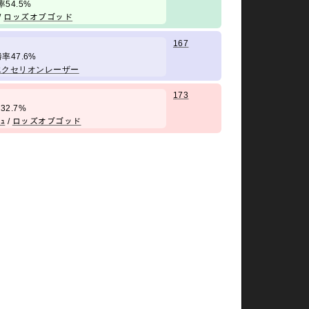
勝率54.5%
/
ロッズオブゴッド
167
/ 勝率47.6%
エクセリオンレーザー
173
率32.7%
ｼｭ
/
ロッズオブゴッド