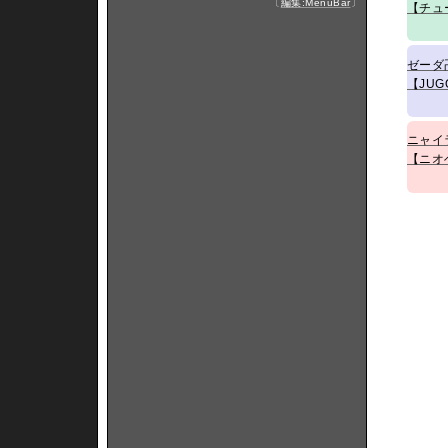
〔
編集:MenuBar
〕
【チュ
ゼーダ
【JUG
ニャイ
【ニオ