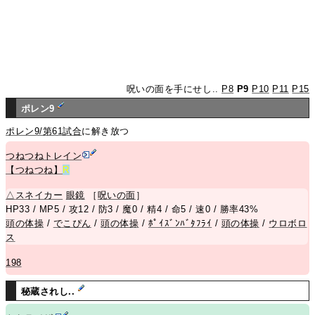
呪いの面を手にせし..
P8
P9
P10
P11
P15
ポレン9
ポレン9/第61試合
に解き放つ
つねつねトレイン
【つねつね】
R
△
スネイカー
眼鏡
［
呪いの面
］
HP33 / MP5 / 攻12 / 防3 / 魔0 / 精4 / 命5 / 速0 / 勝率43%
頭の体操
/
でこぴん
/
頭の体操
/
ﾎﾟｲｽﾞﾝﾊﾞﾀﾌﾗｲ
/
頭の体操
/
ウロボロ
ス
198
秘蔵されし..