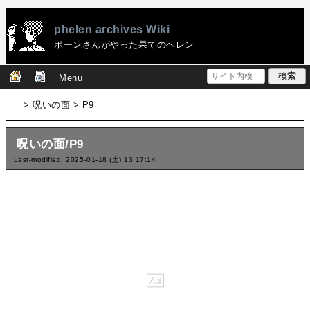
phelen archives Wiki
ポーンさんがやった果てのヘレン
Menu
>
呪いの面
> P9
呪いの面/P9
Last-modified: 2025-01-18 (土) 13:17:14