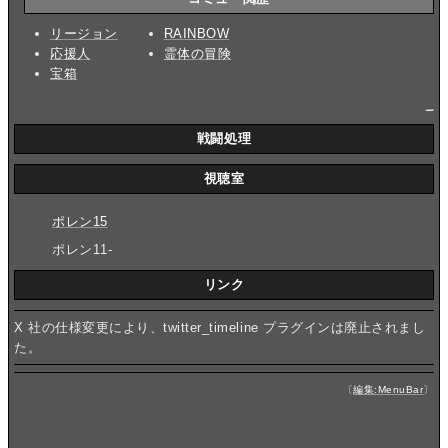
リージョン
RAINBOW
応援人
霊体の冒険
宝箱
_
戦闘処理
視聴室
ポレン15
ポレン11-
リンク
X 社の仕様変更により、twitter_timeline プラグインは廃止されまし
た。
〔
編集:MenuBar
〕