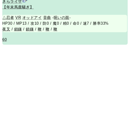
きらライザ
【年末馬鹿騒ぎ】
△
忍者
VR
オッドアイ
音曲
-
呪いの面
-
HP30 / MP13 / 攻10 / 防0 / 魔0 / 精0 / 命0 / 速7 / 勝率33%
夜叉
/
鎖鎌
/
鎖鎌
/
鞭
/
鞭
/
鞭
60