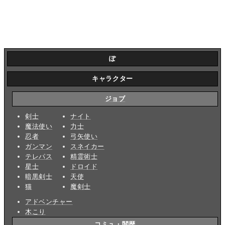
ぽ
キャラクター
ジョブ
剣士
ナイト
魔法使い
力士
忍者
弓矢使い
ガンマン
スネイカー
テレパス
精霊術士
星士
ドロイド
暗黒剣士
天使
猫
魔剣士
アドベンチャー
木こり
コミュ・閲歴