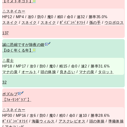
【イヌトネコト】
R
△
スネイカー
HP12 / MP4 / 攻0 / 防0 / 魔0 / 精0 / 命0 / 速32 / 勝率35.0%
スネイク
/
スネイク
/
スネイク
/
ﾎﾟｲｽﾞﾝﾊﾞﾀﾌﾗｲ
/
孫の手
/
ウロボロス
137
誠に恐縮ですが除夜の鐘
【ゆく年くる年】
R
△
星士
HP18 / MP17 / 攻0 / 防0 / 魔0 / 精15 / 命0 / 速2 / 勝率31.6%
マナの泉
/
オールト
/
頭の体操
/
良き占い
/
マナの泉
/
タロット
32
ポズルブ
【ﾌｫｰﾘﾝｸﾞﾗﾌﾞ】
△
スネイカー
HP30 / MP16 / 攻6 / 防0 / 魔0 / 精0 / 命0 / 速10 / 勝率28.6%
ﾎﾟｲｽﾞﾝﾊﾞﾀﾌﾗｲ
/
海藤ウィルス
/
アスクレピオス
/
頭の体操
/
準備体操
/
アナコンダ