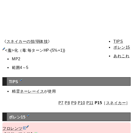
《
スネイカーの技/弱体技
》
TIPS
ポレン15
<
毒
>化（毒:毎ターンHP-(5%+1))
あれこれ
MP2
範囲4～5
TIPS
精霊
ネーレーイス
が使用
P7
P8
P9
P10
P11
P15
［
スネイカー
］
ポレン15
フロレンツ