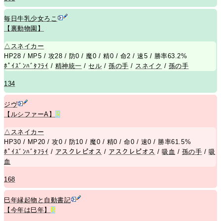
毎日牛乳少女ろこ
【裏動物園】
△
スネイカー
HP28 / MP5 / 攻28 / 防0 / 魔0 / 精0 / 命2 / 速5 / 勝率63.2%
ﾎﾟｲｽﾞﾝﾊﾞﾀﾌﾗｲ
/
精神統一
/
セル
/
孫の手
/
スネイク
/
孫の手
134
ジヴ
【ルシファーA】
R
△
スネイカー
HP30 / MP20 / 攻0 / 防10 / 魔0 / 精0 / 命0 / 速0 / 勝率61.5%
ﾎﾟｲｽﾞﾝﾊﾞﾀﾌﾗｲ
/
アスクレピオス
/
アスクレピオス
/
吸血
/
孫の手
/
吸
血
168
巳年縁起物と自動書記
【今年は巳年】
R