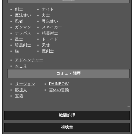
剣士
ナイト
魔法使い
力士
忍者
弓矢使い
ガンマン
スネイカー
テレパス
精霊術士
星士
ドロイド
暗黒剣士
天使
猫
魔剣士
アドベンチャー
木こり
コミュ・閲歴
リージョン
RAINBOW
応援人
霊体の冒険
宝箱
_
戦闘処理
視聴室