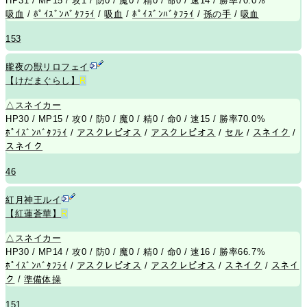
HP31 / MP15 / 攻1 / 防0 / 魔0 / 精0 / 命0 / 速14 / 勝率70.0%
吸血
/
ﾎﾟｲｽﾞﾝﾊﾞﾀﾌﾗｲ
/
吸血
/
ﾎﾟｲｽﾞﾝﾊﾞﾀﾌﾗｲ
/
孫の手
/
吸血
153
朧夜の獣リロフェイ
【けだまぐらし】
R
△
スネイカー
HP30 / MP15 / 攻0 / 防0 / 魔0 / 精0 / 命0 / 速15 / 勝率70.0%
ﾎﾟｲｽﾞﾝﾊﾞﾀﾌﾗｲ
/
アスクレピオス
/
アスクレピオス
/
セル
/
スネイク
/
スネイク
46
紅月神王ルイ
【紅蓮蒼華】
R
△
スネイカー
HP30 / MP14 / 攻0 / 防0 / 魔0 / 精0 / 命0 / 速16 / 勝率66.7%
ﾎﾟｲｽﾞﾝﾊﾞﾀﾌﾗｲ
/
アスクレピオス
/
アスクレピオス
/
スネイク
/
スネイ
ク
/
準備体操
151