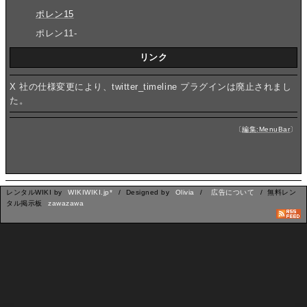
ポレン15
ポレン11-
リンク
X 社の仕様変更により、twitter_timeline プラグインは廃止されまし
た。
〔
編集:MenuBar
〕
レンタルWIKI by
WIKIWIKI.jp*
/ Designed by
Olivia
/
広告について
/ 無料レン
タル掲示板
zawazawa