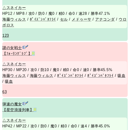
△
スネイカー
HP12 / MP8 / 攻0 / 防0 / 魔0 / 精0 / 命0 / 速28 / 勝率47.1%
海藤ウィルス
/
ﾎﾟｲｽﾞﾝﾊﾞﾀﾌﾗｲ
/
セル
/
メドゥーサ
/
アナコンダ
/
ウロ
ボロス
123
謎の女戦士
【ﾌｫｰﾘﾝｸﾞﾗﾌﾞ】
R
△
スネイカー
HP30 / MP20 / 攻0 / 防10 / 魔0 / 精0 / 命0 / 速0 / 勝率45.5%
海藤ウィルス
/
海藤ウィルス
/
ﾎﾟｲｽﾞﾝﾊﾞﾀﾌﾗｲ
/
ﾎﾟｲｽﾞﾝﾊﾞﾀﾌﾗｲ
/
吸血
/
吸血
63
弾速の魔女
【星空浪漫列車】
R
△
スネイカー
HP42 / MP22 / 攻0 / 防0 / 魔0 / 精0 / 命0 / 速4 / 勝率45.0%