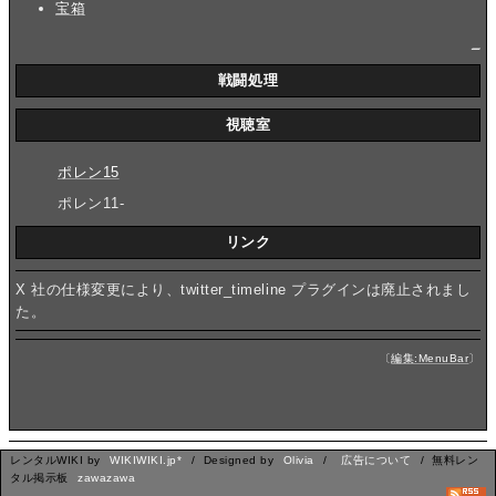
宝箱
_
戦闘処理
視聴室
ポレン15
ポレン11-
リンク
X 社の仕様変更により、twitter_timeline プラグインは廃止されまし
た。
〔
編集:MenuBar
〕
レンタルWIKI by
WIKIWIKI.jp*
/ Designed by
Olivia
/
広告について
/ 無料レン
タル掲示板
zawazawa