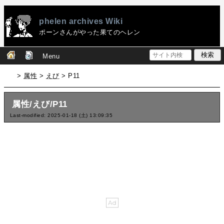
phelen archives Wiki
ポーンさんがやった果てのヘレン
Menu
>
属性
>
えび
> P11
属性/えび/P11
Last-modified: 2025-01-18 (土) 13:09:35