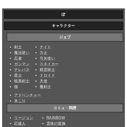
ぽ
キャラクター
ジョブ
剣士
ナイト
魔法使い
力士
忍者
弓矢使い
ガンマン
スネイカー
テレパス
精霊術士
星士
ドロイド
暗黒剣士
天使
猫
魔剣士
アドベンチャー
木こり
コミュ・閲歴
リージョン
RAINBOW
応援人
霊体の冒険