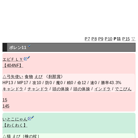
P7
P8
P9
P10
P11
P15
▽
ポレン11
エビＦＬＹ
【404NF】
△
弓矢使い
食物
えび
《
刹那賞
》
HP13 / MP17 / 攻10 / 防0 / 魔0 / 精0 / 命12 / 速0 / 勝率43.3%
キャンドラ
/
チャンドラ
/
頭の体操
/
頭の体操
/
インドラ
/
でこぴん
15
145
いとこにゃん
【わくわく】
△
猫
えび
［
檜の杖
］