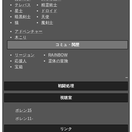
テレパス
精霊術士
星士
ドロイド
暗黒剣士
天使
猫
魔剣士
アドベンチャー
木こり
コミュ・閲歴
リージョン
RAINBOW
応援人
霊体の冒険
宝箱
_
戦闘処理
視聴室
ポレン15
ポレン11-
リンク