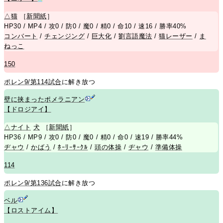
△
猫
［
新聞紙
］
HP30 / MP4 / 攻0 / 防0 / 魔0 / 精0 / 命10 / 速16 / 勝率40%
コンバート
/
チェンジング
/
巨大化
/
劉言語魔法
/
猫レーザー
/
ま
ねっこ
150
ポレン9/第114試合
に解き放つ
壁に挟まったポメラニアン
【ドロジアイ】
△
ナイト
犬
［
新聞紙
］
HP36 / MP9 / 攻0 / 防0 / 魔0 / 精0 / 命0 / 速19 / 勝率44%
ヂャウ
/
かばう
/
ﾎｰﾘｰｻｰｸﾙ
/
頭の体操
/
ヂャウ
/
準備体操
114
ポレン9/第136試合
に解き放つ
ベル
【ロストアイム】