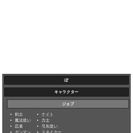
ぽ
キャラクター
ジョブ
剣士
ナイト
魔法使い
力士
忍者
弓矢使い
ガンマン
スネイカー