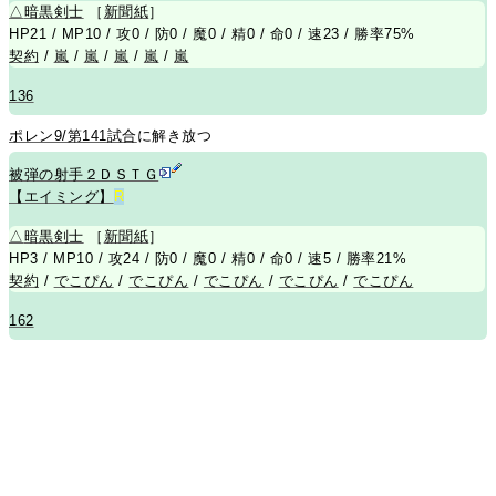
△
暗黒剣士
［
新聞紙
］
HP21 / MP10 / 攻0 / 防0 / 魔0 / 精0 / 命0 / 速23 / 勝率75%
契約
/
嵐
/
嵐
/
嵐
/
嵐
/
嵐
136
ポレン9/第141試合
に解き放つ
被弾の射手２ＤＳＴＧ
【エイミング】
R
△
暗黒剣士
［
新聞紙
］
HP3 / MP10 / 攻24 / 防0 / 魔0 / 精0 / 命0 / 速5 / 勝率21%
契約
/
でこぴん
/
でこぴん
/
でこぴん
/
でこぴん
/
でこぴん
162