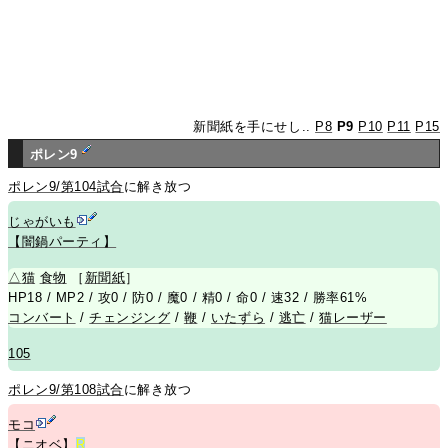
新聞紙を手にせし..
P8
P9
P10
P11
P15
ポレン9
ポレン9/第104試合
に解き放つ
じゃがいも
【闇鍋パーティ】
△
猫
食物
［
新聞紙
］
HP18 / MP2 / 攻0 / 防0 / 魔0 / 精0 / 命0 / 速32 / 勝率61%
コンバート
/
チェンジング
/
鞭
/
いたずら
/
逃亡
/
猫レーザー
105
ポレン9/第108試合
に解き放つ
モコ
【ニオベ】
R