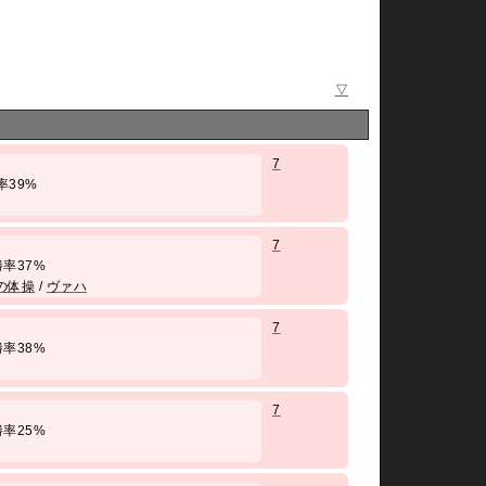
▽
7
 勝率39%
7
/ 勝率37%
の体操
/
ヴァハ
7
/ 勝率38%
7
/ 勝率25%