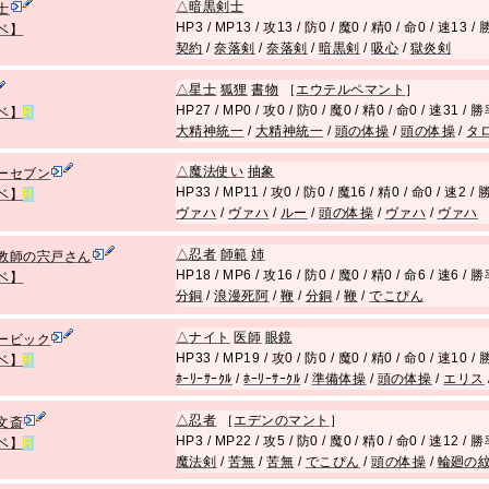
△
暗黒剣士
士
HP3 / MP13 / 攻13 / 防0 / 魔0 / 精0 / 命0 / 速13 
ベ】
契約
/
奈落剣
/
奈落剣
/
暗黒剣
/
吸心
/
獄炎剣
△
星士
狐狸
書物
［
エウテルペマント
］
HP27 / MP0 / 攻0 / 防0 / 魔0 / 精0 / 命0 / 速31 /
ベ】
R
大精神統一
/
大精神統一
/
頭の体操
/
頭の体操
/
タ
△
魔法使い
抽象
ーセブン
HP33 / MP11 / 攻0 / 防0 / 魔16 / 精0 / 命0 / 速2 
ベ】
R
ヴァハ
/
ヴァハ
/
ルー
/
頭の体操
/
ヴァハ
/
ヴァハ
△
忍者
師範
姉
教師の宍戸さん
HP18 / MP6 / 攻16 / 防0 / 魔0 / 精0 / 命6 / 速6 /
ベ】
分銅
/
浪漫死阿
/
鞭
/
分銅
/
鞭
/
でこぴん
△
ナイト
医師
眼鏡
ービック
HP33 / MP19 / 攻0 / 防0 / 魔0 / 精0 / 命0 / 速10 
ベ】
R
ﾎｰﾘｰｻｰｸﾙ
/
ﾎｰﾘｰｻｰｸﾙ
/
準備体操
/
頭の体操
/
エリス
△
忍者
［
エデンのマント
］
文斎
HP3 / MP22 / 攻5 / 防0 / 魔0 / 精0 / 命0 / 速12 /
ベ】
R
魔法剣
/
苦無
/
苦無
/
でこぴん
/
頭の体操
/
輪廻の