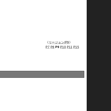
《
リージョン/P9
》
P7
P8
P9
P10
P11
P15