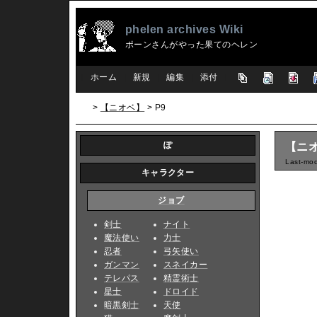
phelen archives Wiki
ポーンさんがやった果てのヘレン
[
ホーム
|
新規
|
編集
|
添付
]
>
【ニオベ】
> P9
ぽ
【ニオ
Last-mod
キャラクター
ジョブ
剣士
ナイト
魔法使い
力士
忍者
弓矢使い
ガンマン
スネイカー
テレパス
精霊術士
星士
ドロイド
暗黒剣士
天使