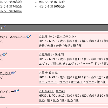
ポレン9/第55試合
ポレン9/第151試合
ポレン9/第74試合
ポレン9/第165試合
ポレン9/第86試合
 1
△
忍者
かに
-
旅人のマント
-
はなくらいおんさん
HP15 / MP28 / 攻0 / 防0 / 魔0 / 精0 / 命0 / 速7 /
ベ】
分身
/
分身
/
分身
/
分銅
/
鞭
/
鞭
△
魔法使い
属性/猫
ジ
HP12 / MP16 / 攻0 / 防0 / 魔11 / 精0 / 命0 / 速9 
ベ】
エヴィン
/
頭の体操
/
エヴィン
/
ﾄｩｱﾊ･ﾃﾞ･ﾀﾞﾅﾝ
/
頭
△
星士
吸血鬼
アリウス
HP18 / MP16 / 攻0 / 防0 / 魔10 / 精0 / 命3 / 速5 
ベ】
ステファニア
/
ヴァハ
/
オールト
/
ヴァハ
/
鞭
/
鞭
△
暗黒剣士
-
金の剣
-
イレイサー
HP39 / MP0 / 攻17 / 防0 / 魔0 / 精0 / 命0 / 速10 
ベ】
吸心
/
鞭
/
吸心
/
鞭
/
吸心
/
鞭