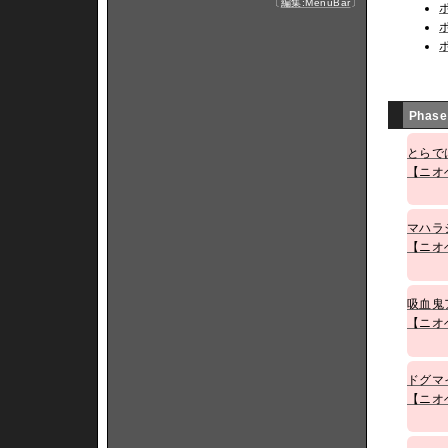
〔
編集:MenuBar
〕
Phase
とらで
【ニオ
マハラ
【ニオ
吸血鬼
【ニオ
ドグマ
【ニオ