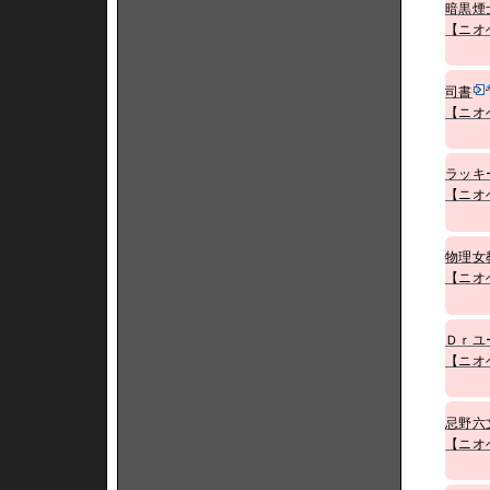
暗黒煙
【ニオ
司書
【ニオ
ラッキ
【ニオ
物理女
【ニオ
Ｄｒユ
【ニオ
忌野六
【ニオ