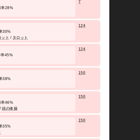
7
/ 勝率28%
124
 勝率30%
ロット
/
タロット
124
/ 勝率45%
150
 勝率38%
150
/ 勝率46%
/
頭の体操
150
 勝率35%
紋