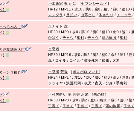
△
体術家
兎
かに
［
セブンシールド
］
メ
HP12 / MP11 / 攻10 / 防0 / 魔0 / 精5 / 命0 / 速10
ベ】
R
マンダラ
/
足払い
/
山落とし
/
体当たり
/
チャクラ
△
ナイト
虎
ーぺろぺろこ
HP30 / MP9 / 攻0 / 防10 / 魔0 / 精10 / 命0 / 速1 
ベ】
R
かばう
/
ヂャウ
/
聖剣
/
ヂャウ
/
頭の体操
/
聖剣
△
忍者
の戸魔統理大臣
HP30 / MP16 / 攻0 / 防2 / 魔2 / 精0 / 命3 / 速7 /
ベ】
R
風
/
コイル
/
コイル
/
浪漫死阿
/
鎖鎌
/
火遁
△
忍者
芳香
［
ボロボロマント
］
ヌーン兵糧丸
HP24 / MP17 / 攻10 / 防0 / 魔0 / 精0 / 命5 / 速0 
ベ】
R
ジライヤ
/
浪漫死阿
/
夜叉
/
夜叉
/
分身
/
手裏剣
△
弓矢使い
羊
芳香
お米
［
朱の杖
］
プ
HP30 / MP8 / 攻0 / 防2 / 魔0 / 精20 / 命0 / 速0 /
ベ】
R
手当て
/
手当て
/
手当て
/
手当て
/
頭の体操
/
手当