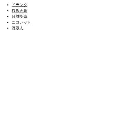
ドランク
狐坂天鳥
月城怜奈
ニコレット
流浪人