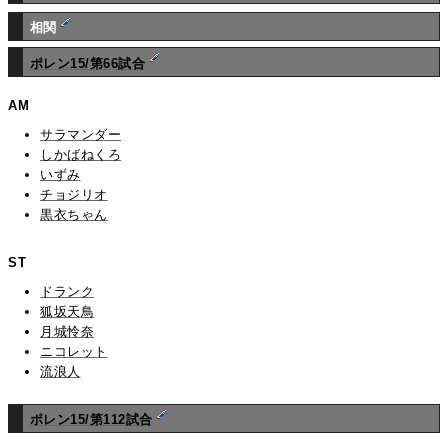
相関
ポレン15/第66試合
AM
サラマンダー
しかばねくろ
いずみ
チョジリオ
黒衣ちゃん
ST
ドランク
狐坂天鳥
月城怜奈
ニコレット
流浪人
ポレン15/第112試合