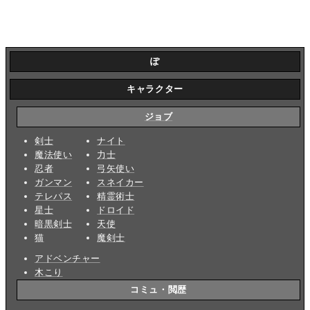
ぽ
キャラクター
ジョブ
剣士
ナイト
魔法使い
力士
忍者
弓矢使い
ガンマン
スネイカー
テレパス
精霊術士
星士
ドロイド
暗黒剣士
天使
猫
魔剣士
アドベンチャー
木こり
コミュ・閲歴