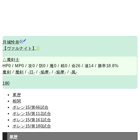
月城怜奈
【ヴァルナイト】
R
△
魔剣士
HP0 / MP0 / 攻0 / 防0 / 魔0 / 精0 / 命26 / 速14 / 勝率18.8%
魔剣
/
魔剣
/
-日-
/
-焔摩-
/
-焔摩-
/
-風-
180
累歴
相関
ポレン15/第66試合
ポレン15/第112試合
ポレン15/第161試合
ポレン15/第180試合
累歴