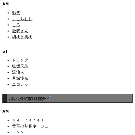
AM
影代
よこちむし
しろ
徴収さん
胡桃と梅桃
ST
ドランク
狐坂天鳥
流浪人
月城怜奈
ニコレット
ポレン15/第161試合
AM
Ｇｅｉｒａｈｅｌ
雪華の剣客ネージュ
Ｉｖｙ