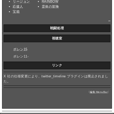
リージョン
RAINBOW
応援人
霊体の冒険
宝箱
_
戦闘処理
視聴室
ポレン15
ポレン11-
リンク
X 社の仕様変更により、twitter_timeline プラグインは廃止されまし
た。
〔
編集:MenuBar
〕