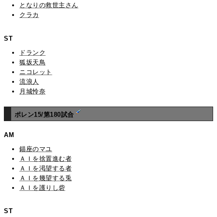
となりの救世主さん
クラカ
ST
ドランク
狐坂天鳥
ニコレット
流浪人
月城怜奈
ポレン15/第180試合
AM
錨座のマユ
ＡＩを捨置進む者
ＡＩを渇望する者
ＡＩを幾望する兎
ＡＩを護りし砦
ST