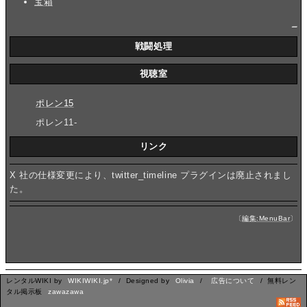
宝箱
_
戦闘処理
視聴室
ポレン15
ポレン11-
リンク
X 社の仕様変更により、twitter_timeline プラグインは廃止されまし
た。
〔
編集:MenuBar
〕
レンタルWIKI by
WIKIWIKI.jp*
/ Designed by
Olivia
/
広告について
/ 無料レン
タル掲示板
zawazawa