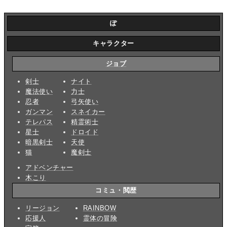
ぽ
キャラクター
ジョブ
剣士
ナイト
魔法使い
力士
忍者
弓矢使い
ガンマン
スネイカー
テレパス
精霊術士
星士
ドロイド
暗黒剣士
天使
猫
魔剣士
アドベンチャー
木こり
コミュ・閲歴
リージョン
RAINBOW
応援人
霊体の冒険