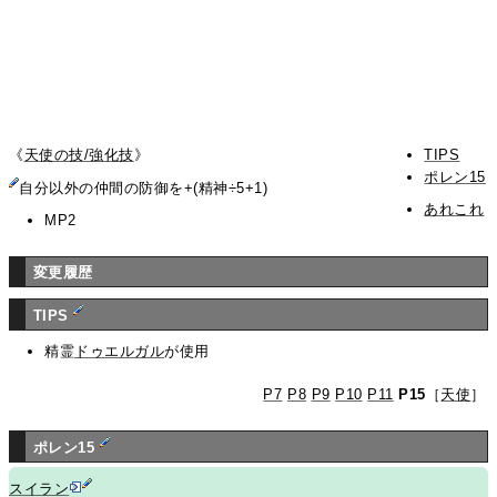
《
天使の技/強化技
》
TIPS
ポレン15
自分以外の仲間の防御を+(精神÷5+1)
あれこれ
MP2
変更履歴
TIPS
精霊
ドゥエルガル
が使用
P7
P8
P9
P10
P11
P15
［
天使
］
ポレン15
スイラン