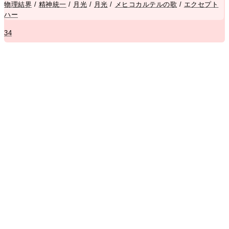
物理結界
/
精神統一
/
月光
/
月光
/
メヒコカルテルの歌
/
エクセプト
ハー
34