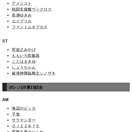
アメジスト
戦闘支援艦ヴィクロス
長瀞ゆきみ
エイプリル
ファントムオブカス
ST
冥途之みやげ
ももいろ炊飯器
ことはまきゆ
しょうちゃん
破壊神降臨教主シノザキ
ポレン10/第19試合
AM
海辺のピッカ
子鬼
サラマンダー
ＯＪ２２６７５
星降る夜のぺんね