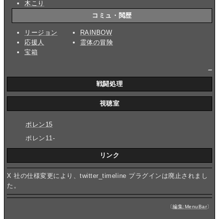
木こり
コミュ・閲歴
リージョン
RAINBOW
応援人
霊体の冒険
宝箱
_
戦闘処理
視聴室
ポレン15
ポレン11-
リンク
X 社の仕様変更により、twitter_timeline プラグインは廃止されまし
た。
〔
編集:MenuBar
〕