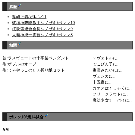
累歴
篠崎正義/ポレン11
破壊神降臨教主シノザキ/ポレン10
桜吹雪連合会長シノザキ/ポレン9
大精神統一党首シノザキ/ポレン8
相関
首:
ラスヴェート
の十字架ペンダント
Ｖヴェトル
に..
鞄:
ポプル
のオーブ
でこぴん子
に..
鞄:
じゃやっこ
のＤＸ折り紙セット
幽霊みたいに
に..
ヴェシカ
に..
十五夜
に..
カオスはくしゃく
に..
フリークラウド
に..
魔法少女チーバイ
に..
ポレン10/第14試合
AM