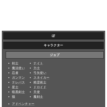
ぽ
キャラクター
ジョブ
剣士
ナイト
魔法使い
力士
忍者
弓矢使い
ガンマン
スネイカー
テレパス
精霊術士
星士
ドロイド
暗黒剣士
天使
猫
魔剣士
アドベンチャー