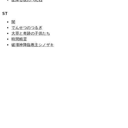
ST
闇
でんせつのつるぎ
大罪と奇跡の子供たち
時間精霊
破壊神降臨教主シノザキ