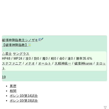
破壊神降臨教主シノザキ
【破壊神降臨教】
R
△
星士
サングラス
HP48 / MP24 / 攻0 / 防0 / 魔0 / 精0 / 命0 / 速0 / 勝率35.6%
ステファニア
/
メテオ
/
オールト
/
大精神統一
/
破壊神kuros
/
タロッ
ト
19
累歴
相関
ポレン10/第14試合
ポレン10/第19試合
▽