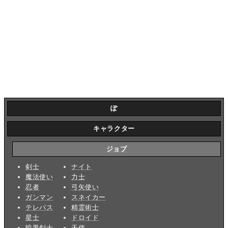
ぽ
キャラクター
ジョブ
剣士
ナイト
魔法使い
力士
忍者
弓矢使い
ガンマン
スネイカー
テレパス
精霊術士
星士
ドロイド
暗黒剣士
天使