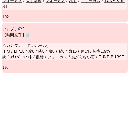
フォーカス
/
弐丁拳銃
/
フォーカス
/
乱射
/
フォーカス
/
TUNE-BUR
ST
192
アムブラ
【時間厳守】
R
△
ガンマン
［
ダンボール
］
HP0 / MP10 / 攻0 / 防0 / 魔0 / 精0 / 命16 / 速14 / 勝率1.9%
銃
/
ｽﾅｲﾊﾟｰｼｮｯﾄ
/
乱射
/
フォーカス
/
あがらない雨
/
TUNE-BURST
167