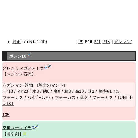
補正
+7 (ポレン10)
P9
P10
P11
P15
［
ガンマン
］
ポレン10
グレムリンガンストラ
【マジンノ石碑】
△
ガンマン
器物
［
騎士のマント
］
HP18 / MP23 / 攻0 / 防0 / 魔0 / 精0 / 命10 / 速1 / 勝率61.7%
フォーカス
/
ｽﾅｲﾊﾟｰｼｮｯﾄ
/
フォーカス
/
乱射
/
フォーカス
/
TUNE-B
URST
135
空挺兵士レイラ
【幕引剣】
R