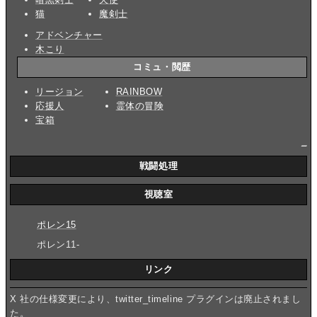
猫
魔剣士
アドベンチャー
木こり
コミュ・閲歴
リージョン
RAINBOW
応援人
霊体の冒険
宝箱
_
戦闘処理
視聴室
ポレン15
ポレン11-
リンク
X 社の仕様変更により、twitter_timeline プラグインは廃止されまし
た。