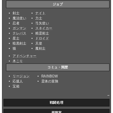
ジョブ
剣士
ナイト
魔法使い
力士
忍者
弓矢使い
ガンマン
スネイカー
テレパス
精霊術士
星士
ドロイド
暗黒剣士
天使
猫
魔剣士
アドベンチャー
木こり
コミュ・閲歴
リージョン
RAINBOW
応援人
霊体の冒険
宝箱
_
戦闘処理
視聴室