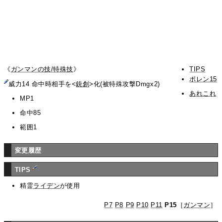
《
ガンマンの技/特殊技
》
TIPS
ポレン15
威力14 命中時相手を<
銃創
>化(被特殊攻撃Dmgx2)
あれこれ
MP1
命中85
範囲1
変更履歴
TIPS
精霊
ライデン
が使用
P7
P8
P9
P10
P11
P15
［
ガンマン
］