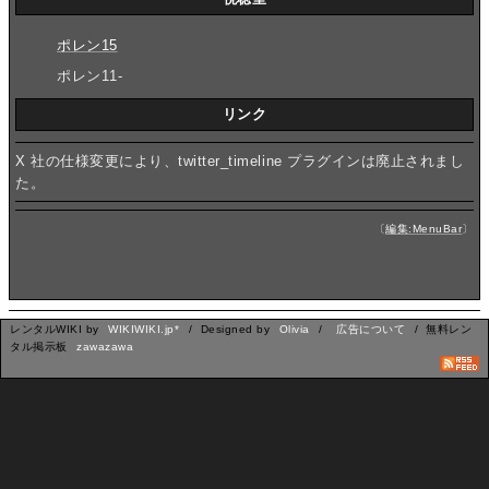
ポレン15
ポレン11-
リンク
X 社の仕様変更により、twitter_timeline プラグインは廃止されまし
た。
〔
編集:MenuBar
〕
レンタルWIKI by
WIKIWIKI.jp*
/ Designed by
Olivia
/
広告について
/ 無料レン
タル掲示板
zawazawa