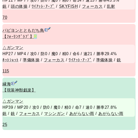
HP12 / MP7 / 攻0 / 防0 / 魔0 / 精0 / 命14 / 速15 / 勝率43.5%
銃
/
頭の体操
/
ﾜｲｱｯﾄ･ｱｰﾌﾟ
/
SKYFISH
/
フォーカス
/
乱射
70
パピヨンとともだち鳥
【ﾌｫｰﾘﾝｸﾞﾗﾌﾞ】
R
△
ガンマン
HP27 / MP4 / 攻0 / 防0 / 魔0 / 精0 / 命6 / 速21 / 勝率29.4%
ﾎｯﾄｼｮｯﾄ
/
準備体操
/
フォーカス
/
ﾜｲｱｯﾄ･ｱｰﾌﾟ
/
準備体操
/
銃
115
縁海
【現装神獣戯楽】
△
ガンマン
HP39 / MP20 / 攻0 / 防0 / 魔0 / 精0 / 命7 / 速0 / 勝率27.8%
銃
/
銃
/
フォーカス
/
マシンガン
/
あがらない雨
/
あがらない雨
25