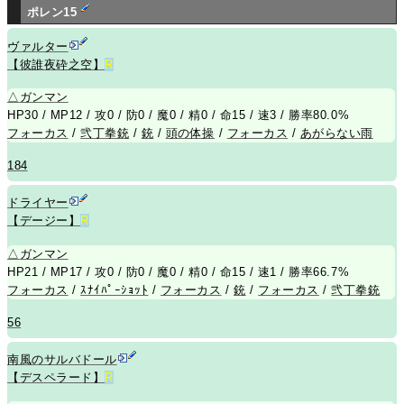
ポレン15
ヴァルター
【彼誰夜砕之空】
R
△
ガンマン
HP30 / MP12 / 攻0 / 防0 / 魔0 / 精0 / 命15 / 速3 / 勝率80.0%
フォーカス
/
弐丁拳銃
/
銃
/
頭の体操
/
フォーカス
/
あがらない雨
184
ドライヤー
【デージー】
R
△
ガンマン
HP21 / MP17 / 攻0 / 防0 / 魔0 / 精0 / 命15 / 速1 / 勝率66.7%
フォーカス
/
ｽﾅｲﾊﾟｰｼｮｯﾄ
/
フォーカス
/
銃
/
フォーカス
/
弐丁拳銃
56
南風のサルバドール
【デスペラード】
R