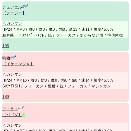
チェアエル
【デージー】
△
ガンマン
HP24 / MP8 / 攻0 / 防0 / 魔0 / 精0 / 命13 / 速11 / 勝率45.5%
精神統一
/
ｽﾅｲﾊﾟｰｼｮｯﾄ
/
銃
/
フォーカス
/
あがらない雨
/
準備体操
193
暁狼
【イケメンジャ】
△
ガンマン
HP24 / MP18 / 攻0 / 防0 / 魔0 / 精0 / 命0 / 速14 / 勝率45.5%
SKYFISH
/
フォーカス
/
乱射
/
銃
/
フォーカス
/
マシンガン
189
アトラス
【パゴダ】
R
△
ガンマン