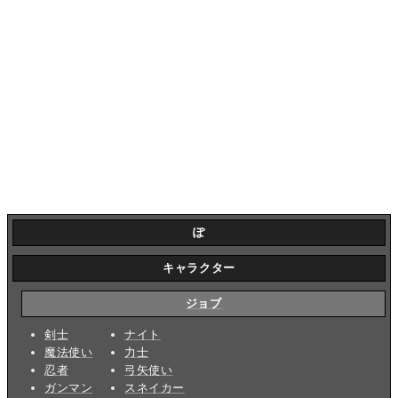
ぽ
キャラクター
ジョブ
剣士
ナイト
魔法使い
力士
忍者
弓矢使い
ガンマン
スネイカー