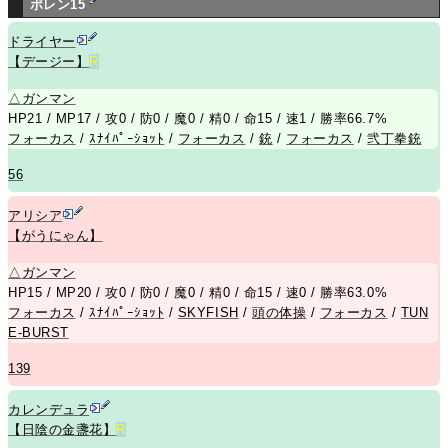
ポレン15
ドライヤー
【デージー】
R
△
ガンマン
HP21 / MP17 / 攻0 / 防0 / 魔0 / 精0 / 命15 / 速1 / 勝率66.7%
フォーカス
/
ｽﾅｲﾊﾟｰｼｮｯﾄ
/
フォーカス
/
銃
/
フォーカス
/
弐丁拳銃
56
アリシア
【がうにゃん】
△
ガンマン
HP15 / MP20 / 攻0 / 防0 / 魔0 / 精0 / 命15 / 速0 / 勝率63.0%
フォーカス
/
ｽﾅｲﾊﾟｰｼｮｯﾄ
/
SKYFISH
/
頭の体操
/
フォーカス
/
TUN
E-BURST
139
カレンデュラ
【日陰の金盞花】
R