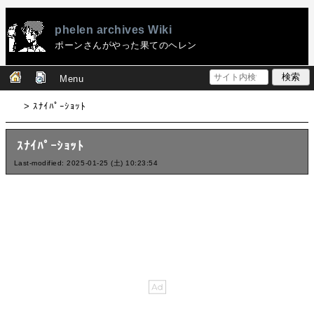
phelen archives Wiki
ポーンさんがやった果てのヘレン
Menu
> ｽﾅｲﾊﾟｰｼｮｯﾄ
ｽﾅｲﾊﾟｰｼｮｯﾄ
Last-modified: 2025-01-25 (土) 10:23:54