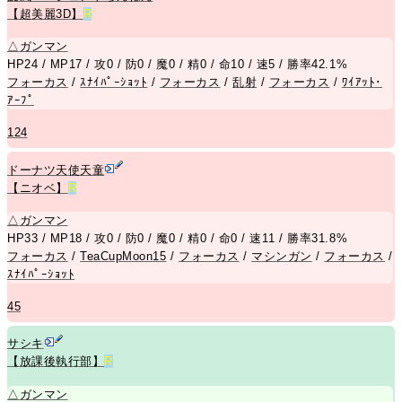
【超美麗3D】
R
△
ガンマン
HP24 / MP17 / 攻0 / 防0 / 魔0 / 精0 / 命10 / 速5 / 勝率42.1%
フォーカス
/
ｽﾅｲﾊﾟｰｼｮｯﾄ
/
フォーカス
/
乱射
/
フォーカス
/
ﾜｲｱｯﾄ･
ｱｰﾌﾟ
124
ドーナツ天使天童
【ニオベ】
R
△
ガンマン
HP33 / MP18 / 攻0 / 防0 / 魔0 / 精0 / 命0 / 速11 / 勝率31.8%
フォーカス
/
TeaCupMoon15
/
フォーカス
/
マシンガン
/
フォーカス
/
ｽﾅｲﾊﾟｰｼｮｯﾄ
45
サシキ
【放課後執行部】
R
△
ガンマン