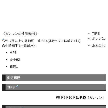
《
ガンマンの技/特殊技
》
TIPS
ポレン15
2ﾀｰﾝ目以上で発動可 威力14(偶数ﾀｰﾝでは威力+14)
あれこれ
命中時相手を<
銃創
>化
MP6
命中92
範囲1
変更履歴
TIPS
P8
P9
P10
P11
P15
［
ガンマン
］