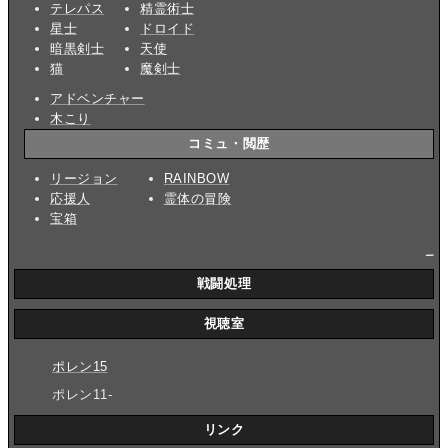
テレパス
精霊術士
星士
ドロイド
暗黒剣士
天使
猫
魔剣士
アドベンチャー
木こり
コミュ・閲歴
リージョン
RAINBOW
応援人
霊体の冒険
宝箱
_
戦闘処理
視聴室
ポレン15
ポレン11-
リンク