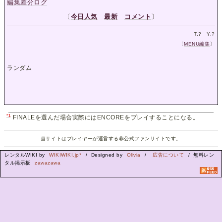
編集差分ログ
〔
今日人気
最新
コメント
〕
T.
?
Y.
?
〔
MENU編集
〕
ランダム
*1
FINALEを選んだ場合実際にはENCOREをプレイすることになる。
当サイトはプレイヤーが運営する非公式ファンサイトです。
レンタルWIKI by
WIKIWIKI.jp*
/ Designed by
Olivia
/
広告について
/ 無料レン
タル掲示板
zawazawa