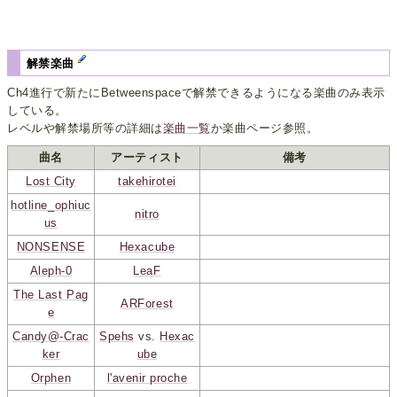
解禁楽曲
Ch4進行で新たにBetweenspaceで解禁できるようになる楽曲のみ表示
している。
レベルや解禁場所等の詳細は
楽曲一覧
か楽曲ページ参照。
曲名
アーティスト
備考
Lost City
takehirotei
hotline_ophiuc
nitro
us
NONSENSE
Hexacube
Aleph-0
LeaF
The Last Pag
ARForest
e
Candy@-Crac
Spehs
vs.
Hexac
ker
ube
Orphen
l'avenir proche