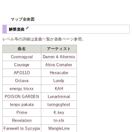
マップ全体図
解禁楽曲
レベル等の詳細は
楽曲一覧
か楽曲ページ参照。
曲名
アーティスト
Cosmogyral
Darren
&
Altermis
Courage
Akira Complex
APO11O
Hexacube
Octava
Lundy
energy trixxx
KAH
POISON GARDEN
Lunarliminal
tenpo pakala
turingsghost
Prime
K.key
Revelation
tn-shi
Farewell to Syzygia
WangleLine