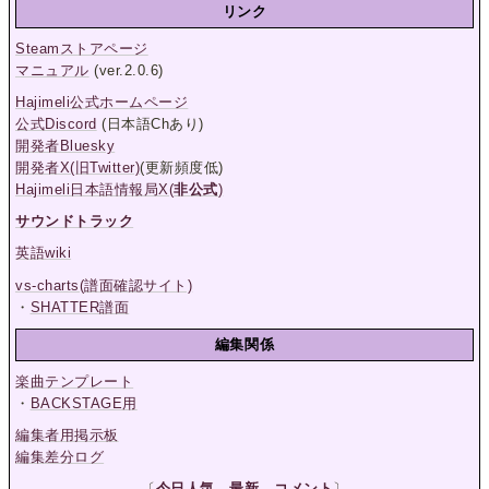
リンク
Steamストアページ
マニュアル
(ver.2.0.6)
Hajimeli公式ホームページ
公式Discord
(日本語Chあり)
開発者Bluesky
開発者X(旧Twitter)
(更新頻度低)
Hajimeli日本語情報局X(
非公式
)
サウンドトラック
英語wiki
vs-charts(譜面確認サイト)
・
SHATTER譜面
編集関係
楽曲テンプレート
・
BACKSTAGE用
編集者用掲示板
編集差分ログ
〔
今日人気
最新
コメント
〕