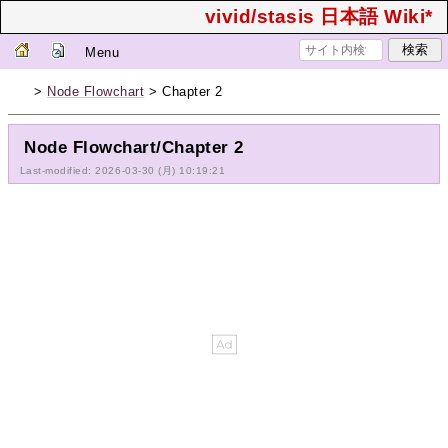
vivid/stasis 日本語 Wiki*
Menu
>
Node Flowchart
> Chapter 2
Node Flowchart/Chapter 2
Last-modified: 2026-03-30 (月) 10:19:21