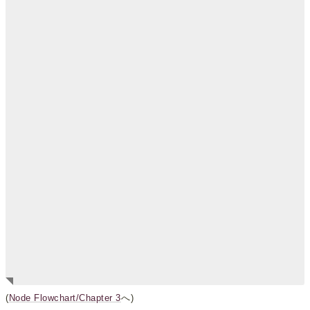
(
Node Flowchart/Chapter 3
へ)