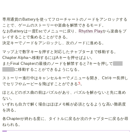
専用通貨のBatteryを使ってフローチャートのノードをアンロックする
ことで、ゲームのストーリーや楽曲を解禁できるモード。
なおBatteryは一度Escでメニューに戻り、
Rhythm Play
から楽曲をプ
レイすることで集めることができる。
決定キーでノードをアンロックし、次のノードに進める。
マップ上で数字キーを押すと対応したチャプターまで移動する。
Chapter Alphaへ移動するにはAキーを押せばよい。
またFinal Chapterの最後のノードを解禁すると7キーを押して
に移動することができるようになる。
ストーリー進行中はキャンセルキーでメニューを開き、Ctrlキー長押し
*1
でセリフやムービーを飛ばすことができる
。
ほとんどのボス曲の前はパズルがあり、パズルを解かないと先に進め
ない。
いずれも自力で解く場合はほぼメモ帳が必須となるような高い難易度
を誇る。
各Chapterが終わる度に、タイトルに戻るか次のチャプターに戻るか尋
ねられる。