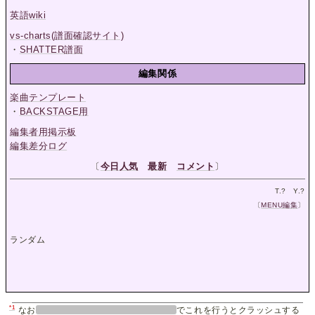
英語wiki
vs-charts(譜面確認サイト)
・
SHATTER譜面
編集関係
楽曲テンプレート
・
BACKSTAGE用
編集者用掲示板
編集差分ログ
〔
今日人気
最新
コメント
〕
T.
?
Y.
?
〔
MENU編集
〕
ランダム
*1
なお
でこれを行うとクラッシュする