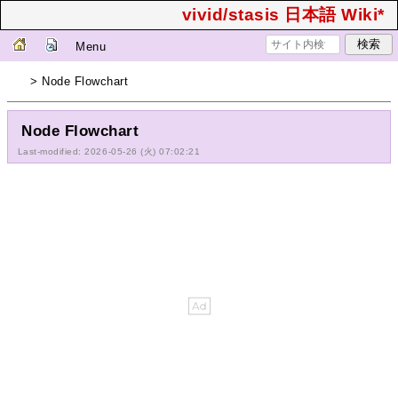
vivid/stasis 日本語 Wiki*
Menu
> Node Flowchart
Node Flowchart
Last-modified: 2026-05-26 (火) 07:02:21