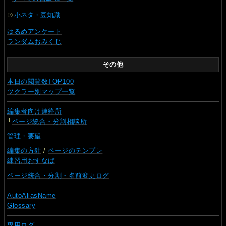
小ネタ・豆知識
ゆるめアンケート
ランダムおみくじ
その他
本日の閲覧数TOP100
ツクラー別マップ一覧
編集者向け連絡所
└
ページ統合・分割相談所
管理・要望
編集の方針
/
ページのテンプレ
練習用おすなば
ページ統合・分割・名前変更ログ
AutoAliasName
Glossary
専用ロダ