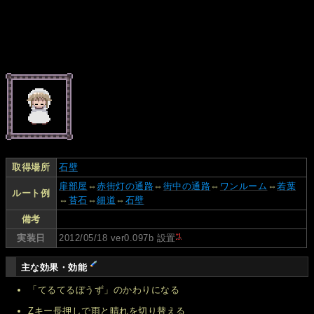
取得場所
石壁
扉部屋
⇔
赤街灯の通路
⇔
街中の通路
⇔
ワンルーム
⇔
若葉
ルート例
⇔
苔石
⇔
細道
⇔
石壁
備考
*1
実装日
2012/05/18 ver0.097b 設置
主な効果・効能
「てるてるぼうず」のかわりになる
Zキー長押しで雨と晴れを切り替える