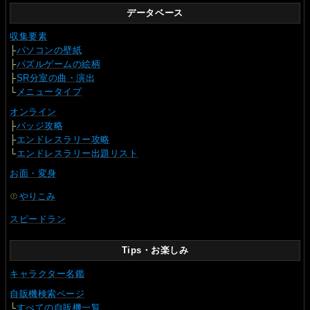
データベース
収集要素
├
パソコンの壁紙
├
パズルゲームの絵柄
├
SR分室の曲・演出
└
メニュータイプ
オンライン
├
バッジ攻略
├
エンドレスラリー攻略
└
エンドレスラリー出題リスト
お面・変身
やりこみ
スピードラン
Tips・お楽しみ
キャラクター名鑑
自販機検索ページ
└
すべての自販機一覧