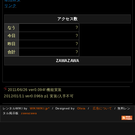
リンク
アクセス数
なう
?
今日
?
昨日
?
合計
?
ZAWAZAWA
*1
2011/06/26 ver0.094f 機能実装
2012/01/11 ver0.096b p1 実装/入手不可
レンタルWIKI by
WIKIWIKI.jp*
/ Designed by
Olivia
/
広告について
/ 無料レン
タル掲示板
zawazawa