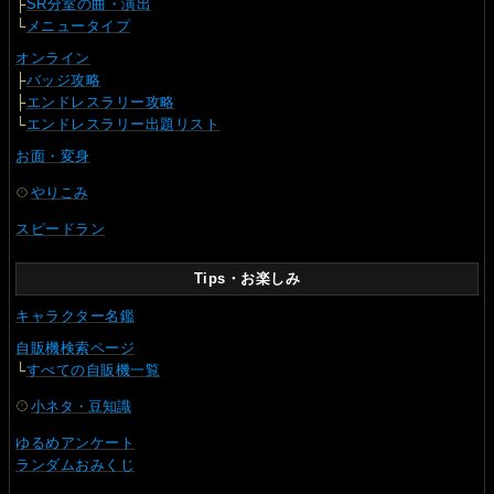
├
SR分室の曲・演出
└
メニュータイプ
オンライン
├
バッジ攻略
├
エンドレスラリー攻略
└
エンドレスラリー出題リスト
お面・変身
やりこみ
スピードラン
Tips・お楽しみ
キャラクター名鑑
自販機検索ページ
└
すべての自販機一覧
小ネタ・豆知識
ゆるめアンケート
ランダムおみくじ