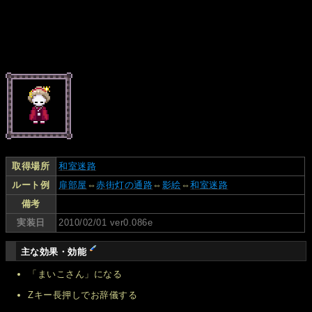
取得場所
和室迷路
ルート例
扉部屋
⇔
赤街灯の通路
⇔
影絵
⇔
和室迷路
備考
実装日
2010/02/01 ver0.086e
主な効果・効能
「まいこさん」になる
Zキー長押しでお辞儀する