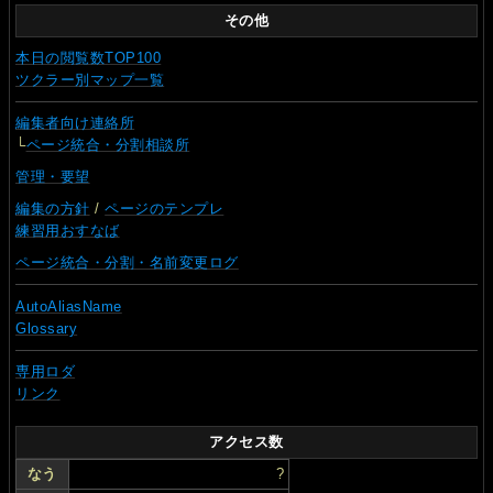
その他
本日の閲覧数TOP100
ツクラー別マップ一覧
編集者向け連絡所
└
ページ統合・分割相談所
管理・要望
編集の方針
/
ページのテンプレ
練習用おすなば
ページ統合・分割・名前変更ログ
AutoAliasName
Glossary
専用ロダ
リンク
アクセス数
なう
?