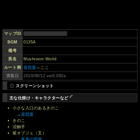
マップID
BGM
0135A
備考
英名
Mushroom World
ルート例
扉部屋
⇔ここ
実装日
2010/08/12 ver0.092a
スクリーンショット
主な仕掛け・キャラクターなど
小さな入口のあるきのこ
→
扉部屋
きのこ
沼触手
紫オブジェ（叉）
→
青黒の部屋