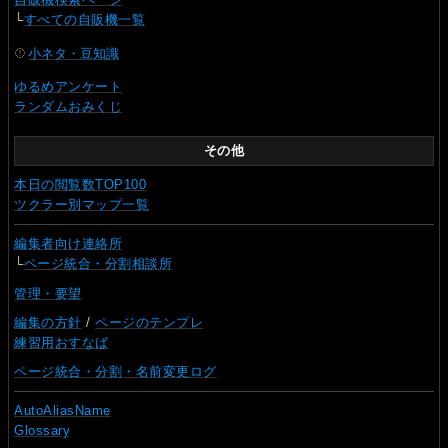
└
すべての自販機一覧
小ネタ・豆知識
ゆるめアンケート
ランダムおみくじ
その他
本日の閲覧数TOP100
ツクラー別マップ一覧
編集者向け連絡所
└
ページ統合・分割相談所
管理・要望
編集の方針
/
ページのテンプレ
練習用おすなば
ページ統合・分割・名前変更ログ
AutoAliasName
Glossary