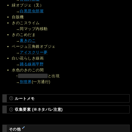
緑オブジェ（叉）
→
白黒昆虫部屋
自販機
きのこスライム
→同マップ内移動
きのこめだま
→
裏きのこ
ベージュ三角錐オブジェ
→
アイスクリー夢
白い花らしき線画
→
踊る線画平野
水色のきのこの間
↑
と出現
→
別世界
(一方通行)
ルートメモ
収集要素 (※ネタバレ注意)
その他