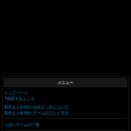
メニュー
トップページ
└
雑談するところ
制作まとめWiki:ゆめ２っきについて
制作まとめWiki:ゲームのプレイ方法
っぽいゲームの一覧