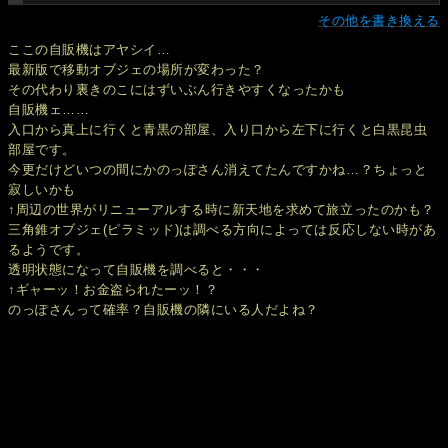
その他を書き換える
ここの自販機はアヤシイ…
最新版で移動オブジェの場所が変わった？
その代わり裏きのこにはずいぶん行きやすくなったかも
自販機ェ……
入口から真上に行くと青黒の部屋、入り口から左下に行くと白黒昆虫
部屋です。
今更だけどいつの間にかのっぽさん消えてたんですかね…？ちょっと
寂しいかも
↑周辺の世界がリニューアルする時に新天地を求めて旅立ったのかも？
三角錐オブジェ(ピラミッド)は調べる方向によっては反応しない時があ
るようです。
透明状態になって自販機を調べると・・・
↑ギャーッ！お金盗られたーッ！？
のっぽさんって確率？自販機の隣にいる人だよね？