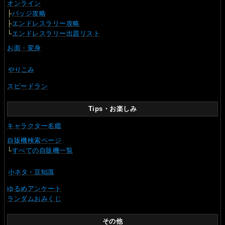
オンライン
├
バッジ攻略
├
エンドレスラリー攻略
└
エンドレスラリー出題リスト
お面・変身
やりこみ
スピードラン
Tips・お楽しみ
キャラクター名鑑
自販機検索ページ
└
すべての自販機一覧
小ネタ・豆知識
ゆるめアンケート
ランダムおみくじ
その他