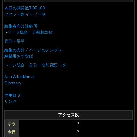
本日の閲覧数TOP100
ツクラー別マップ一覧
編集者向け連絡所
└
ページ統合・分割相談所
管理・要望
編集の方針
/
ページのテンプレ
練習用おすなば
ページ統合・分割・名前変更ログ
AutoAliasName
Glossary
専用ロダ
リンク
アクセス数
なう
?
今日
?