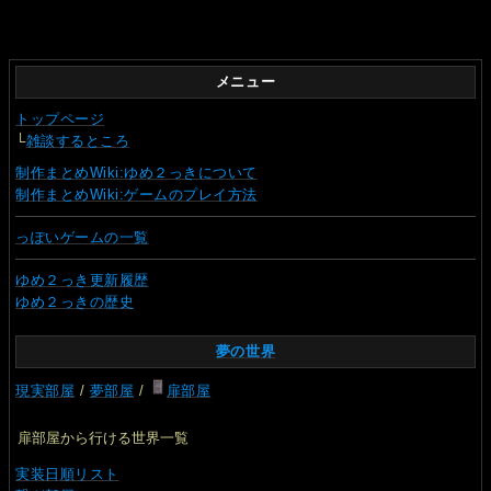
メニュー
トップページ
└
雑談するところ
制作まとめWiki:ゆめ２っきについて
制作まとめWiki:ゲームのプレイ方法
っぽいゲームの一覧
ゆめ２っき更新履歴
ゆめ２っきの歴史
夢の世界
現実部屋
/
夢部屋
/
扉部屋
扉部屋から行ける世界一覧
実装日順リスト