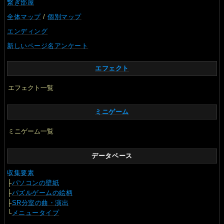
繋ぎ部屋
全体マップ
/
個別マップ
エンディング
新しいページ名アンケート
エフェクト
エフェクト一覧
ミニゲーム
ミニゲーム一覧
データベース
収集要素
├
パソコンの壁紙
├
パズルゲームの絵柄
├
SR分室の曲・演出
└
メニュータイプ