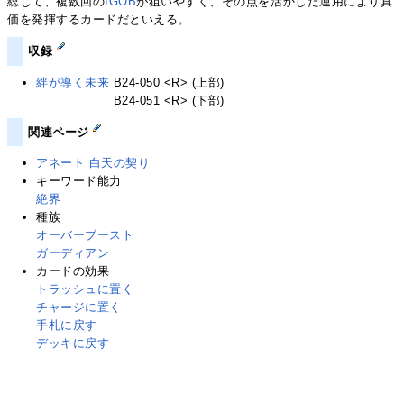
総じて、複数回の
IGOB
が狙いやすく、その点を活かした運用により真
価を発揮するカードだといえる。
収録
絆が導く未来
B24-050 <R> (上部)
絆が導く未来
B24-051 <R> (下部)
関連ページ
アネート 白天の契り
キーワード能力
絶界
種族
オーバーブースト
ガーディアン
カードの効果
トラッシュに置く
チャージに置く
手札に戻す
デッキに戻す