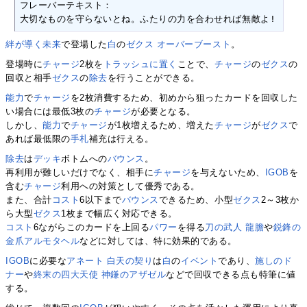
フレーバーテキスト：

大切なものを守らないとね。ふたりの力を合わせれば無敵よ! ～“白
絆が導く未来
で登場した
白
の
ゼクス オーバーブースト
。
登場時に
チャージ
2枚を
トラッシュに置く
ことで、
チャージ
の
ゼクス
の
回収と相手
ゼクス
の
除去
を行うことができる。
能力
で
チャージ
を2枚消費するため、初めから狙ったカードを回収した
い場合には最低3枚の
チャージ
が必要となる。
しかし、
能力
で
チャージ
が1枚増えるため、増えた
チャージ
が
ゼクス
で
あれば最低限の
手札
補充は行える。
除去
は
デッキ
ボトムへの
バウンス
。
再利用が難しいだけでなく、相手に
チャージ
を与えないため、
IGOB
を
含む
チャージ
利用への対策として優秀である。
また、合計
コスト
6以下まで
バウンス
できるため、小型
ゼクス
2～3枚か
ら大型
ゼクス
1枚まで幅広く対応できる。
コスト
6ながらこのカードを上回る
パワー
を得る
刀の武人 龍膽
や
鋭鋒の
金爪アルモタヘル
などに対しては、特に効果的である。
IGOB
に必要な
アネート 白天の契り
は
白
の
イベント
であり、
施しのド
ナー
や
終末の四大天使 神鎌のアザゼル
などで回収できる点も特筆に値
する。